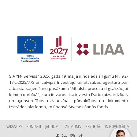
SIA "FN Serviss" 2025. gada 19. maijā ir noslēdzis līgumu Nr. 9.2-
17-L-2025/775 ar Latvijas Investīciju un attīstības aģentūru par
atbalsta saņemšanu pasākuma "Atbalsts procesu digitalizācijai
komercdarbībā", kura ietvaros tika ieviesta Darba aizsardzības
un ugunsdrošības uzraudzības, pārvaldības un dokumentu
izstrādes platforma, ko finansē Atveseļošanās fonds.
VAKANCES
KONTAKTI
JAUNUMI
PAR MUMS
SERTIFIKĀTI UN NOVĒRTĒJUMI