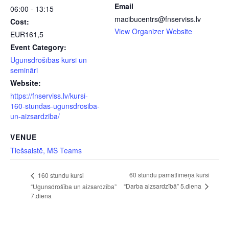
Email
06:00 - 13:15
macibucentrs@fnserviss.lv
Cost:
View Organizer Website
EUR161,5
Event Category:
Ugunsdrošības kursi un
semināri
Website:
https://fnserviss.lv/kursi-
160-stundas-ugunsdrosiba-
un-aizsardziba/
VENUE
Tiešsaistē, MS Teams
60 stundu pamatlīmeņa kursi
160 stundu kursi
“Darba aizsardzībā” 5.diena
“Ugunsdrošība un aizsardzība”
7.diena