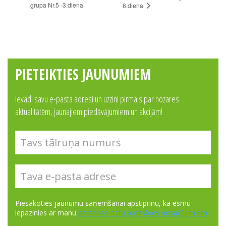
grupa Nr.5 -3.diena
6.diena
PIETEIKTIES JAUNUMIEM
Ievadi savu e-pasta adresi un uzzini pirmais par nozares
aktualitātēm, jaunajiem piedāvājumiem un akcijām!
Piesakoties jaunumu saņemšanai apstiprinu, ka esmu
iepazinies ar manu
personas datu apstrādes nosacījumiem