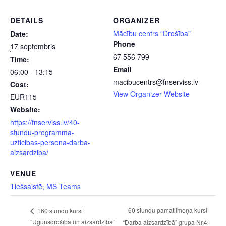
DETAILS
ORGANIZER
Mācību centrs “Drošība”
Date:
Phone
17 septembris
67 556 799
Time:
Email
06:00 - 13:15
macibucentrs@fnserviss.lv
Cost:
View Organizer Website
EUR115
Website:
https://fnserviss.lv/40-
stundu-programma-
uzticibas-persona-darba-
aizsardziba/
VENUE
Tiešsaistē, MS Teams
60 stundu pamatlīmeņa kursi
160 stundu kursi
“Ugunsdrošība un aizsardzība”
“Darba aizsardzībā” grupa Nr.4-