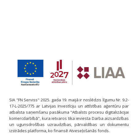
SIA "FN Serviss" 2025. gada 19. maijā ir noslēdzis līgumu Nr. 9.2-
17-L-2025/775 ar Latvijas Investīciju un attīstības aģentūru par
atbalsta saņemšanu pasākuma "Atbalsts procesu digitalizācijai
komercdarbībā", kura ietvaros tika ieviesta Darba aizsardzības
un ugunsdrošības uzraudzības, pārvaldības un dokumentu
izstrādes platforma, ko finansē Atveseļošanās fonds.