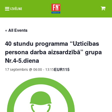
IZVĒLNE
« All Events
40 stundu programma “Uzticības
persona darba aizsardzībā” grupa
Nr.4-5.diena
EUR115
17 septembris @ 06:00
-
13:15