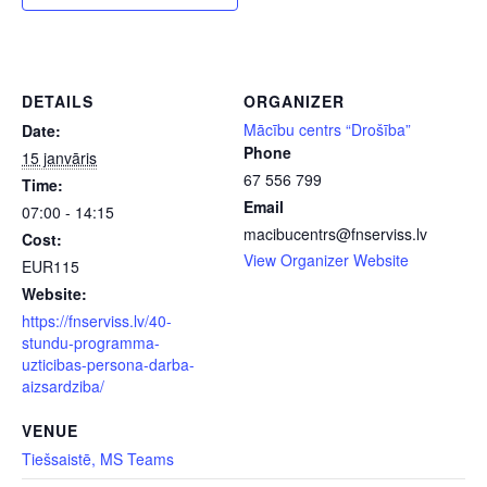
DETAILS
ORGANIZER
Mācību centrs “Drošība”
Date:
Phone
15 janvāris
67 556 799
Time:
Email
07:00 - 14:15
macibucentrs@fnserviss.lv
Cost:
View Organizer Website
EUR115
Website:
https://fnserviss.lv/40-
stundu-programma-
uzticibas-persona-darba-
aizsardziba/
VENUE
Tiešsaistē, MS Teams