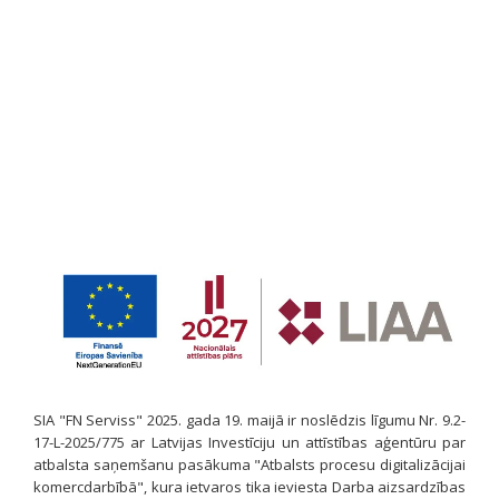
SIA "FN Serviss" 2025. gada 19. maijā ir noslēdzis līgumu Nr. 9.2-
17-L-2025/775 ar Latvijas Investīciju un attīstības aģentūru par
atbalsta saņemšanu pasākuma "Atbalsts procesu digitalizācijai
komercdarbībā", kura ietvaros tika ieviesta Darba aizsardzības