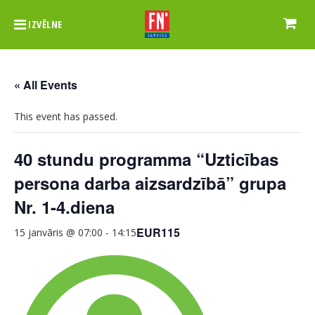
IZVĒLNE
« All Events
This event has passed.
40 stundu programma “Uzticības
persona darba aizsardzībā” grupa
Nr. 1-4.diena
EUR115
15 janvāris @ 07:00
-
14:15