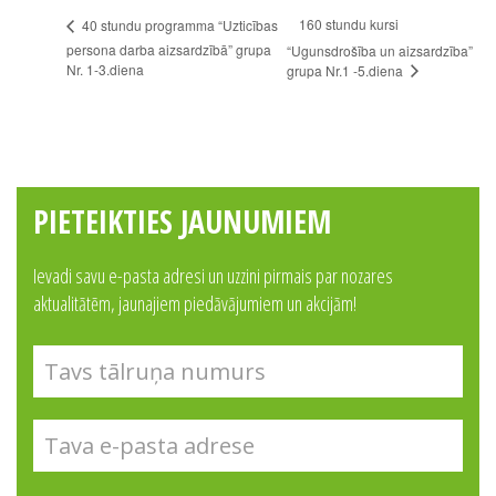
160 stundu kursi
40 stundu programma “Uzticības
persona darba aizsardzībā” grupa
“Ugunsdrošība un aizsardzība”
Nr. 1-3.diena
grupa Nr.1 -5.diena
PIETEIKTIES JAUNUMIEM
Ievadi savu e-pasta adresi un uzzini pirmais par nozares
aktualitātēm, jaunajiem piedāvājumiem un akcijām!