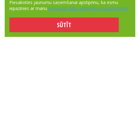
Piesakoties jaunumu saņemšanai apstiprinu, ka esmu
iepazinies ar manu
personas datu apstrādes nosacījumiem