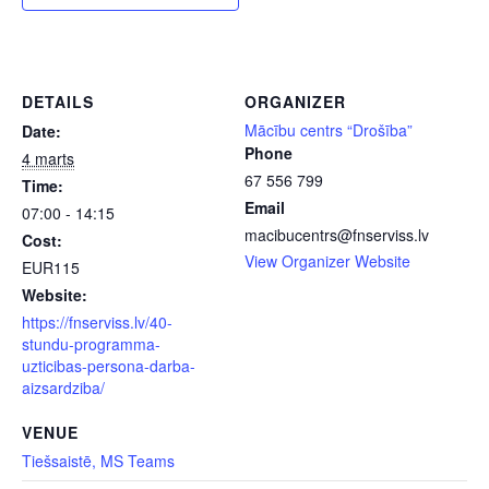
DETAILS
ORGANIZER
Mācību centrs “Drošība”
Date:
Phone
4 marts
67 556 799
Time:
Email
07:00 - 14:15
macibucentrs@fnserviss.lv
Cost:
View Organizer Website
EUR115
Website:
https://fnserviss.lv/40-
stundu-programma-
uzticibas-persona-darba-
aizsardziba/
VENUE
Tiešsaistē, MS Teams