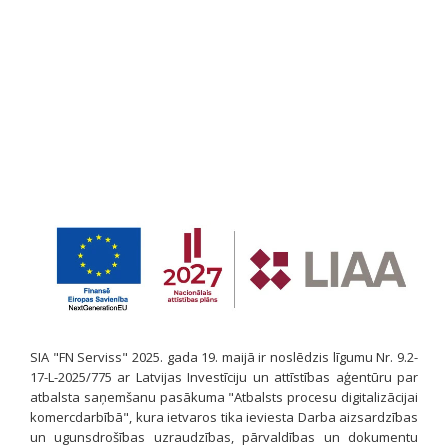
SIA "FN Serviss" 2025. gada 19. maijā ir noslēdzis līgumu Nr. 9.2-
17-L-2025/775 ar Latvijas Investīciju un attīstības aģentūru par
atbalsta saņemšanu pasākuma "Atbalsts procesu digitalizācijai
komercdarbībā", kura ietvaros tika ieviesta Darba aizsardzības
un ugunsdrošības uzraudzības, pārvaldības un dokumentu