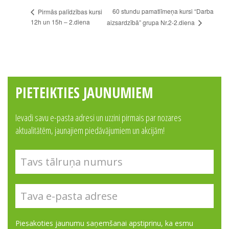
60 stundu pamatlīmeņa kursi “Darba
Pirmās palīdzības kursi
12h un 15h – 2.diena
aizsardzībā” grupa Nr.2-2.diena
PIETEIKTIES JAUNUMIEM
Ievadi savu e-pasta adresi un uzzini pirmais par nozares
aktualitātēm, jaunajiem piedāvājumiem un akcijām!
Piesakoties jaunumu saņemšanai apstiprinu, ka esmu