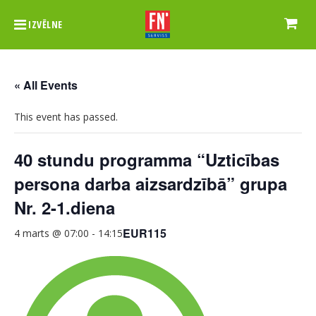
IZVĒLNE
« All Events
This event has passed.
40 stundu programma “Uzticības
persona darba aizsardzībā” grupa
Nr. 2-1.diena
EUR115
4 marts @ 07:00
-
14:15