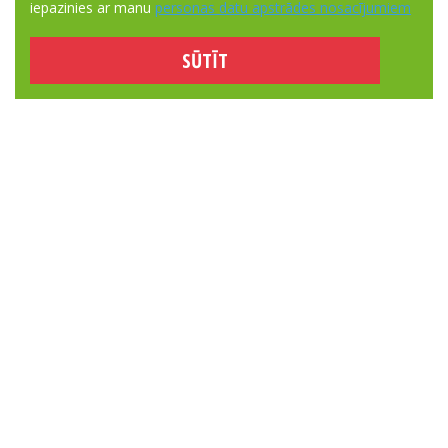
iepazinies ar manu
personas datu apstrādes nosacījumiem