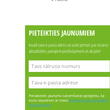
PIETEIKTIES JAUNUMIEM
Ievadi savu e-pasta adresi un uzzini pirmais par nozares
aktualitātēm, jaunajiem piedāvājumiem un akcijām!
Piesakoties jaunumu saņemšanai apstiprinu, ka
esmu iepazinies ar manu
personas datu apstrādes
nosacījumiem