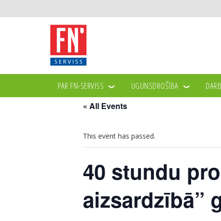
PAR FN-SERVISS
UGUNSDROŠĪBA
DARB
« All Events
This event has passed.
40 stundu pr
aizsardzībā” g