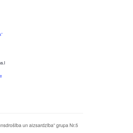
a”
s.l
e
nsdrošība un aizsardzība” grupa Nr.5