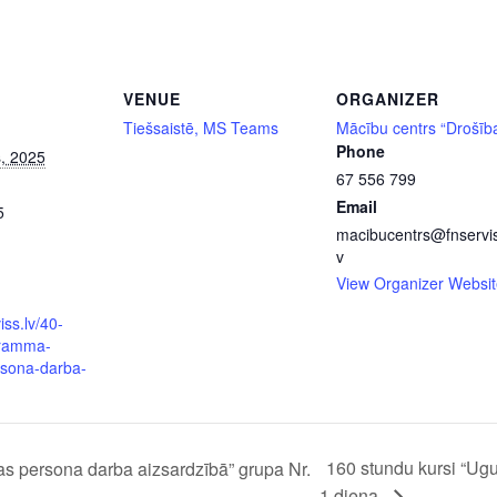
VENUE
ORGANIZER
Tiešsaistē, MS Teams
Mācību centrs “Drošīb
Phone
, 2025
67 556 799
Email
5
macibucentrs@fnservis
v
View Organizer Websit
iss.lv/40-
gramma-
rsona-darba-
160 stundu kursi “Ugu
s persona darba aizsardzībā” grupa Nr.
-1.diena