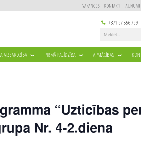
VAKANCES
KONTAKTI
JAUNUMI
+371 67 556 799
A AIZSARDZĪBA
PIRMĀ PALĪDZĪBA
APMĀCĪBAS
KONT
ogramma “Uzticības pe
rupa Nr. 4-2.diena