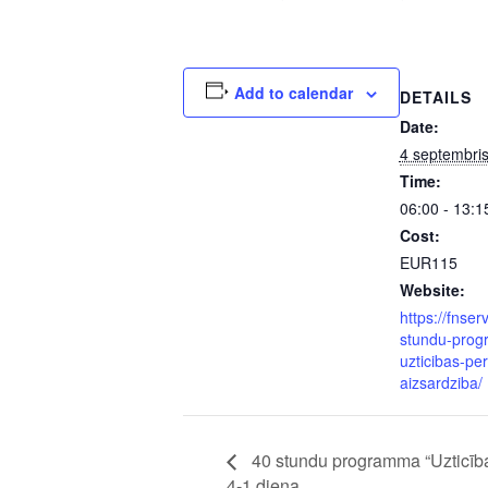
Add to calendar
DETAILS
Date:
4 septembris
Time:
06:00 - 13:1
Cost:
EUR115
Website:
https://fnserv
stundu-pro
uzticibas-pe
aizsardziba/
40 stundu programma “Uzticība
4-1.diena