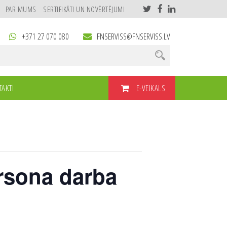
PAR MUMS
SERTIFIKĀTI UN NOVĒRTĒJUMI
+371 27 070 080
FNSERVISS@FNSERVISS.LV
E-VEIKALS
AKTI
rsona darba