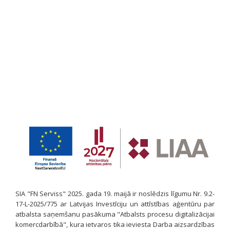
SIA "FN Serviss" 2025. gada 19. maijā ir noslēdzis līgumu Nr. 9.2-
17-L-2025/775 ar Latvijas Investīciju un attīstības aģentūru par
atbalsta saņemšanu pasākuma "Atbalsts procesu digitalizācijai
komercdarbībā", kura ietvaros tika ieviesta Darba aizsardzības