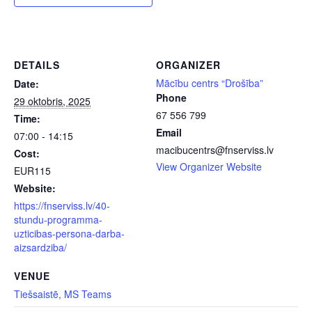
DETAILS
ORGANIZER
Mācību centrs “Drošība”
Date:
Phone
29 oktobris, 2025
67 556 799
Time:
Email
07:00 - 14:15
macibucentrs@fnserviss.lv
Cost:
View Organizer Website
EUR115
Website:
https://fnserviss.lv/40-
stundu-programma-
uzticibas-persona-darba-
aizsardziba/
VENUE
Tiešsaistē, MS Teams