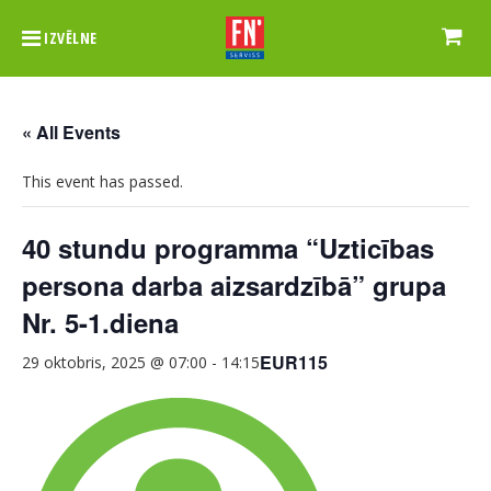
IZVĒLNE
« All Events
This event has passed.
40 stundu programma “Uzticības
persona darba aizsardzībā” grupa
Nr. 5-1.diena
EUR115
29 oktobris, 2025 @ 07:00
-
14:15