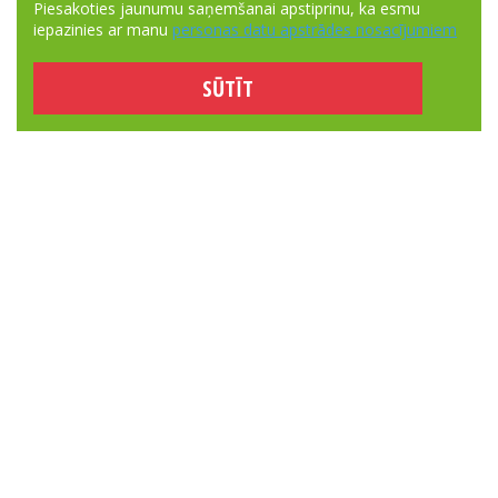
Piesakoties jaunumu saņemšanai apstiprinu, ka esmu
iepazinies ar manu
personas datu apstrādes nosacījumiem