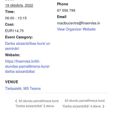
Phone
19 oktobris, 2022
67 556 799
Time:
Email
06:00 - 13:15
macibucentrs@fnserviss.lv
Cost:
View Organizer Website
EUR114,75
Event Category:
Darba aizsardzības kursi un
semināri
Website:
https://fnserviss.lv/60-
stundas-pamatlimena-kursi-
darba-aizsardziba/
VENUE
Tiešsaistē, MS Teams
60 stundu pamatlīmeņa kursi
60 stundu pamatlīmeņa kursi
“Darba aizsardzībā” 2.diena
“Darba aizsardzībā” 4.diena