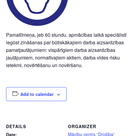
Pamatlīmeņa, jeb 60 stundu, apmācības laikā speciālisti
iegūst zināšanas par būtiskākajiem darba aizsardzības
pamatjautājumiem: vispārīgiem darba aizsardzības
jautājumiem, normatīvajiem aktiem, darba vides risku
ietekmi, novērtēšanu un novēršanu.
Add to calendar
DETAILS
ORGANIZER
Mācību centrs “Drošība”
Date: