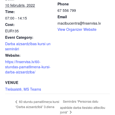
Phone
10 februāris, 2022
67 556 799
Time:
Email
07:00 - 14:15
macibucentrs@fnserviss.lv
Cost:
View Organizer Website
EUR135
Event Category:
Darba aizsardzības kursi un
semināri
Website:
https://fnserviss.lv/60-
stundas-pamatlimena-kursi-
darba-aizsardziba/
VENUE
Tiešsaistē, MS Teams
Seminārs “Personas datu
60 stundu pamatlīmeņa kursi
“Darba aizsardzībā” 3.diena
apstrāde darba tiesisko attiecību
jomā”