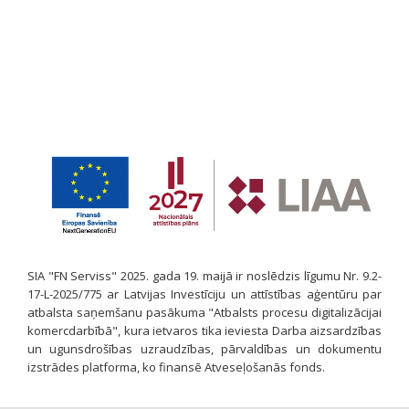
SIA "FN Serviss" 2025. gada 19. maijā ir noslēdzis līgumu Nr. 9.2-
17-L-2025/775 ar Latvijas Investīciju un attīstības aģentūru par
atbalsta saņemšanu pasākuma "Atbalsts procesu digitalizācijai
komercdarbībā", kura ietvaros tika ieviesta Darba aizsardzības
un ugunsdrošības uzraudzības, pārvaldības un dokumentu
izstrādes platforma, ko finansē Atveseļošanās fonds.