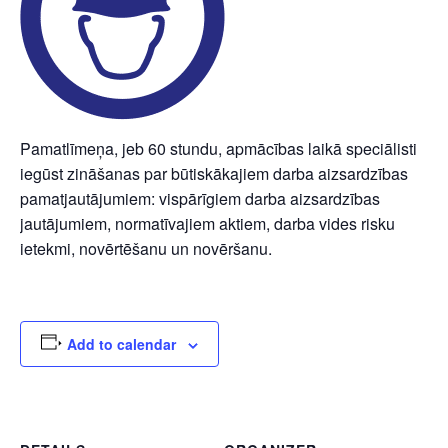
Pamatlīmeņa, jeb 60 stundu, apmācības laikā speciālisti
iegūst zināšanas par būtiskākajiem darba aizsardzības
pamatjautājumiem: vispārīgiem darba aizsardzības
jautājumiem, normatīvajiem aktiem, darba vides risku
ietekmi, novērtēšanu un novēršanu.
Add to calendar