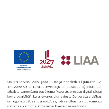
SIA "FN Serviss" 2025. gada 19. maijā ir noslēdzis līgumu Nr. 9.2-
17-L-2025/775 ar Latvijas Investīciju un attīstības aģentūru par
atbalsta saņemšanu pasākuma "Atbalsts procesu digitalizācijai
komercdarbībā", kura ietvaros tika ieviesta Darba aizsardzības
un ugunsdrošības uzraudzības, pārvaldības un dokumentu
izstrādes platforma, ko finansē Atveseļošanās fonds.