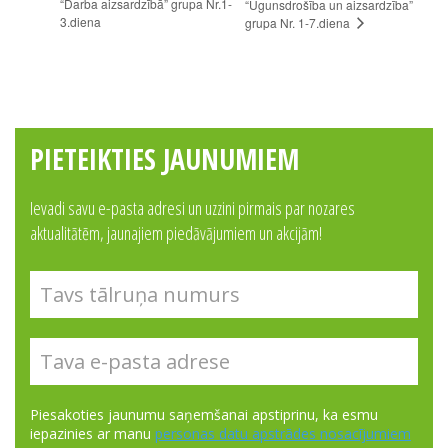
“Darba aizsardzībā” grupa Nr.1-
“Ugunsdrošība un aizsardzība”
3.diena
grupa Nr. 1-7.diena
PIETEIKTIES JAUNUMIEM
Ievadi savu e-pasta adresi un uzzini pirmais par nozares
aktualitātēm, jaunajiem piedāvājumiem un akcijām!
Piesakoties jaunumu saņemšanai apstiprinu, ka esmu
iepazinies ar manu
personas datu apstrādes nosacījumiem