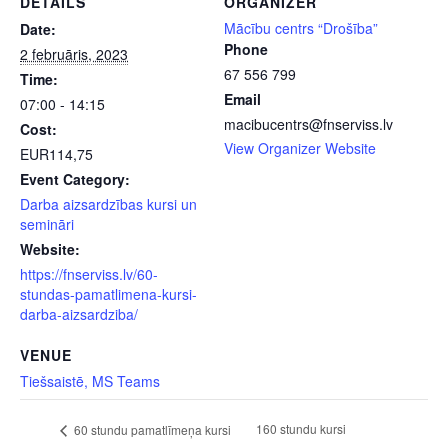
DETAILS
ORGANIZER
Mācību centrs “Drošība”
Date:
Phone
2 februāris, 2023
67 556 799
Time:
Email
07:00 - 14:15
macibucentrs@fnserviss.lv
Cost:
View Organizer Website
EUR114,75
Event Category:
Darba aizsardzības kursi un
semināri
Website:
https://fnserviss.lv/60-
stundas-pamatlimena-kursi-
darba-aizsardziba/
VENUE
Tiešsaistē, MS Teams
160 stundu kursi
60 stundu pamatlīmeņa kursi