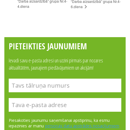
“Darba aizsardzībā” grupa Nr.4-
“Darba aizsardzībā” grupa Nr.4-
4.diena
6.diena
PIETEIKTIES JAUNUMIEM
Ievadi savu e-pasta adresi un uzzini pirmais par nozares
aktualitātēm, jaunajiem piedāvājumiem un akcijām!
Piesakoties jaunumu saņemšanai apstiprinu, ka esmu
iepazinies ar manu
personas datu apstrādes nosacījumiem