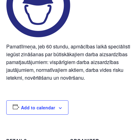
Pamatlīmeņa, jeb 60 stundu, apmācības laikā speciālisti
iegūst zināšanas par būtiskākajiem darba aizsardzības
pamatjautājumiem: vispārīgiem darba aizsardzības
jautājumiem, normatīvajiem aktiem, darba vides risku
ietekmi, novērtēšanu un novēršanu.
Add to calendar