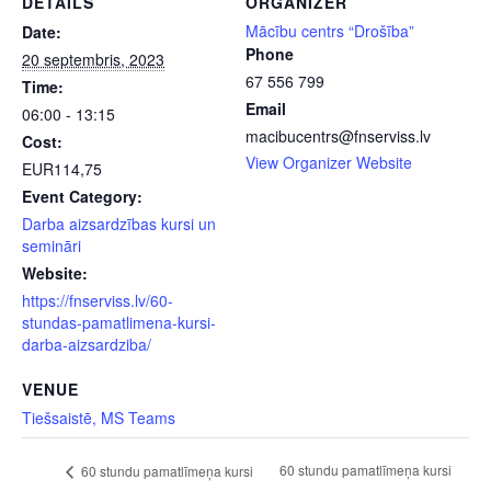
DETAILS
ORGANIZER
Mācību centrs “Drošība”
Date:
Phone
20 septembris, 2023
67 556 799
Time:
Email
06:00 - 13:15
macibucentrs@fnserviss.lv
Cost:
View Organizer Website
EUR114,75
Event Category:
Darba aizsardzības kursi un
semināri
Website:
https://fnserviss.lv/60-
stundas-pamatlimena-kursi-
darba-aizsardziba/
VENUE
Tiešsaistē, MS Teams
60 stundu pamatlīmeņa kursi
60 stundu pamatlīmeņa kursi