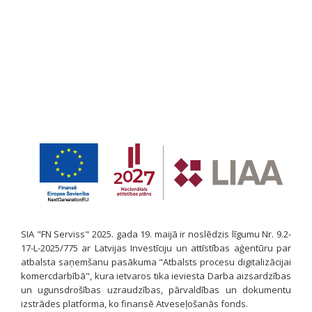
SIA "FN Serviss" 2025. gada 19. maijā ir noslēdzis līgumu Nr. 9.2-
17-L-2025/775 ar Latvijas Investīciju un attīstības aģentūru par
atbalsta saņemšanu pasākuma "Atbalsts procesu digitalizācijai
komercdarbībā", kura ietvaros tika ieviesta Darba aizsardzības
un ugunsdrošības uzraudzības, pārvaldības un dokumentu
izstrādes platforma, ko finansē Atveseļošanās fonds.