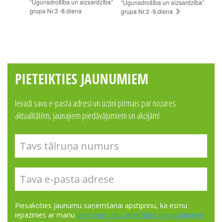
“Ugunsdrošība un aizsardzība”
“Ugunsdrošība un aizsardzība”
grupa Nr.3 -8.diena
grupa Nr.3 -9.diena
PIETEIKTIES JAUNUMIEM
Ievadi savu e-pasta adresi un uzzini pirmais par nozares
aktualitātēm, jaunajiem piedāvājumiem un akcijām!
Piesakoties jaunumu saņemšanai apstiprinu, ka esmu
iepazinies ar manu
personas datu apstrādes nosacījumiem