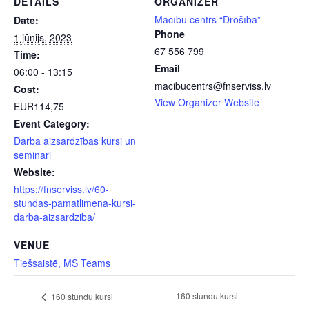
DETAILS
ORGANIZER
Mācību centrs “Drošība”
Date:
Phone
1 jūnijs, 2023
67 556 799
Time:
Email
06:00 - 13:15
macibucentrs@fnserviss.lv
Cost:
View Organizer Website
EUR114,75
Event Category:
Darba aizsardzības kursi un
semināri
Website:
https://fnserviss.lv/60-
stundas-pamatlimena-kursi-
darba-aizsardziba/
VENUE
Tiešsaistē, MS Teams
160 stundu kursi
160 stundu kursi