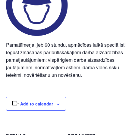
Pamatlīmeņa, jeb 60 stundu, apmācības laikā speciālisti
iegūst zināšanas par būtiskākajiem darba aizsardzības
pamatjautājumiem: vispārīgiem darba aizsardzības
jautājumiem, normatīvajiem aktiem, darba vides risku
ietekmi, novērtēšanu un novēršanu.
Add to calendar