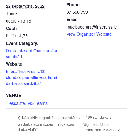
Phone
22 septembris, 2022
67 556 799
Time:
Email
06:00 - 13:15
macibucentrs@fnserviss.lv
Cost:
View Organizer Website
EUR114,75
Event Category:
Darba aizsardzības kursi un
semināri
Website:
https://fnserviss.lv/60-
stundas-pamatlimena-kursi-
darba-aizsardziba/
VENUE
Tiešsaistē, MS Teams
160 stundu kursi
Kā efektīvi organizēt ugunsdrošības
un darba aizsardzības instruktāžas
“Ugunsdrošība un
darba vietā?
aizsardzība” 5.diena