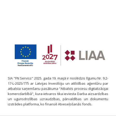
SIA "FN Serviss" 2025. gada 19. maijā ir noslēdzis līgumu Nr. 9.2-
17-L-2025/775 ar Latvijas Investīciju un attīstības aģentūru par
atbalsta saņemšanu pasākuma "Atbalsts procesu digitalizācijai
komercdarbībā", kura ietvaros tika ieviesta Darba aizsardzības
un ugunsdrošības uzraudzības, pārvaldības un dokumentu
izstrādes platforma, ko finansē Atveseļošanās fonds.