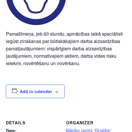
Pamatlīmeņa, jeb 60 stundu, apmācības laikā speciālisti
iegūst zināšanas par būtiskākajiem darba aizsardzības
pamatjautājumiem: vispārīgiem darba aizsardzības
jautājumiem, normatīvajiem aktiem, darba vides risku
ietekmi, novērtēšanu un novēršanu.
Add to calendar
DETAILS
ORGANIZER
Mācību centrs “Drošība”
Date: