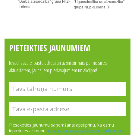
“Darba aizsardzībā” grupa Nr.2-
“Ugunsdrošība un aizsardzība”
1.diena
grupa Nr.2 -3.diena
PIETEIKTIES JAUNUMIEM
Ievadi savu e-pasta adresi un uzzini pirmais par nozares
aktualitātēm, jaunajiem piedāvājumiem un akcijām!
Piesakoties jaunumu saņemšanai apstiprinu, ka esmu
iepazinies ar manu
personas datu apstrādes nosacījumiem