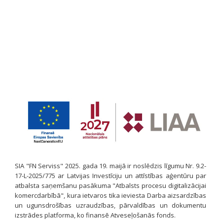
SIA "FN Serviss" 2025. gada 19. maijā ir noslēdzis līgumu Nr. 9.2-
17-L-2025/775 ar Latvijas Investīciju un attīstības aģentūru par
atbalsta saņemšanu pasākuma "Atbalsts procesu digitalizācijai
komercdarbībā", kura ietvaros tika ieviesta Darba aizsardzības
un ugunsdrošības uzraudzības, pārvaldības un dokumentu
izstrādes platforma, ko finansē Atveseļošanās fonds.