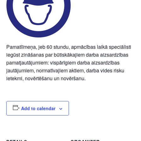
Pamatlīmeņa, jeb 60 stundu, apmācības laikā speciālisti
iegūst zināšanas par būtiskākajiem darba aizsardzības
pamatjautājumiem: vispārīgiem darba aizsardzības
jautājumiem, normatīvajiem aktiem, darba vides risku
ietekmi, novērtēšanu un novēršanu.
Add to calendar