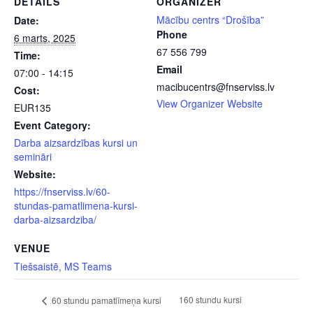
DETAILS
ORGANIZER
Mācību centrs “Drošība”
Date:
Phone
6 marts, 2025
67 556 799
Time:
Email
07:00 - 14:15
macibucentrs@fnserviss.lv
Cost:
View Organizer Website
EUR135
Event Category:
Darba aizsardzības kursi un
semināri
Website:
https://fnserviss.lv/60-
stundas-pamatlimena-kursi-
darba-aizsardziba/
VENUE
Tiešsaistē, MS Teams
160 stundu kursi
60 stundu pamatlīmeņa kursi