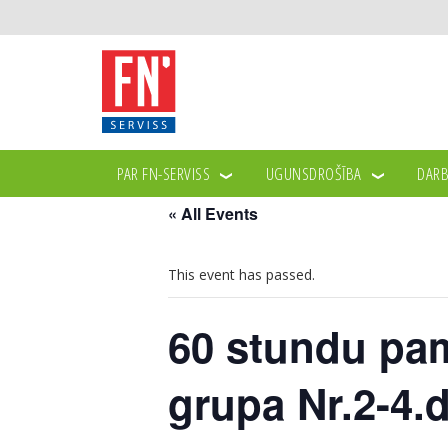
PAR FN-SERVISS
UGUNSDROŠĪBA
DARB
« All Events
This event has passed.
60 stundu pam
grupa Nr.2-4.