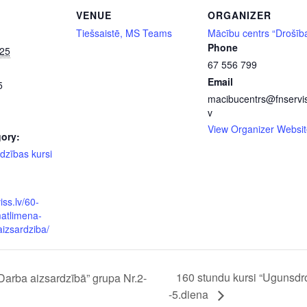
VENUE
ORGANIZER
Tiešsaistē, MS Teams
Mācību centrs “Drošīb
Phone
025
67 556 799
Email
5
macibucentrs@fnservis
v
View Organizer Websit
ory:
dzības kursi
iss.lv/60-
atlimena-
aizsardziba/
160 stundu kursi “Ugunsdro
Darba aizsardzībā” grupa Nr.2-
-5.diena