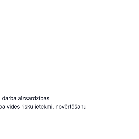
m darba aizsardzības
a vides risku ietekmi, novērtēšanu