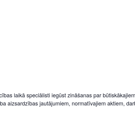
bas laikā speciālisti iegūst zināšanas par būtiskākajie
ba aizsardzības jautājumiem, normatīvajiem aktiem, darb