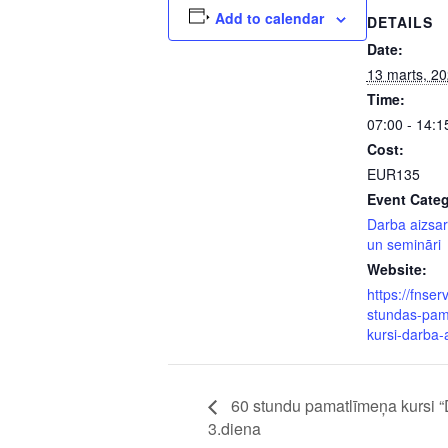
Add to calendar
DETAILS
Date:
13 marts, 2
Time:
07:00 - 14:1
Cost:
EUR135
Event Categ
Darba aizsar
un semināri
Website:
https://fnserv
stundas-pam
kursi-darba-
60 stundu pamatlīmeņa kursi “
3.diena