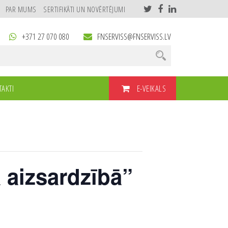
PAR MUMS
SERTIFIKĀTI UN NOVĒRTĒJUMI
+371 27 070 080
FNSERVISS@FNSERVISS.LV
E-VEIKALS
AKTI
 aizsardzībā”