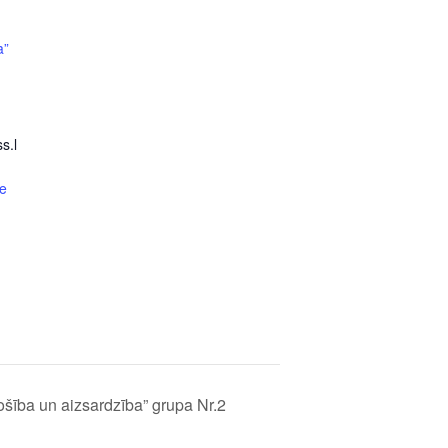
a”
s.l
e
šība un aizsardzība” grupa Nr.2