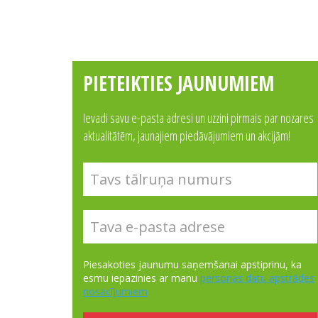
PIETEIKTIES JAUNUMIEM
Ievadi savu e-pasta adresi un uzzini pirmais par nozares
aktualitātēm, jaunajiem piedāvājumiem un akcijām!
Piesakoties jaunumu saņemšanai apstiprinu, ka
esmu iepazinies ar manu
personas datu apstrādes
nosacījumiem