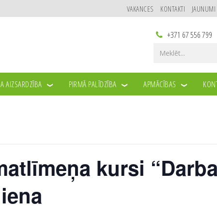
VAKANCES
KONTAKTI
JAUNUMI
+371 67 556 799
A AIZSARDZĪBA
PIRMĀ PALĪDZĪBA
APMĀCĪBAS
KONT
atlīmeņa kursi “Darba
diena