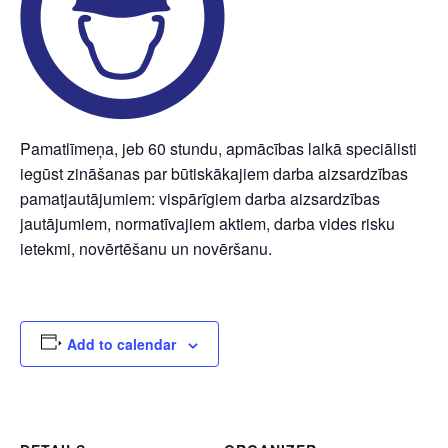
Pamatlīmeņa, jeb 60 stundu, apmācības laikā speciālisti
iegūst zināšanas par būtiskākajiem darba aizsardzības
pamatjautājumiem: vispārīgiem darba aizsardzības
jautājumiem, normatīvajiem aktiem, darba vides risku
ietekmi, novērtēšanu un novēršanu.
Add to calendar