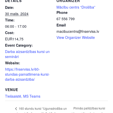
DETAILS
ORGANIZER
Mācību centrs “Drošība”
Date:
Phone
30 maijs, 2024
67 556 799
Time:
Email
06:00 - 17:00
macibucentrs@fnserviss.lv
Cost:
View Organizer Website
EUR114,75
Event Category:
Darba aizsardzības kursi un
semināri
Website:
https://fnserviss.lv/60-
stundas-pamatlimena-kursi-
darba-aizsardziba/
VENUE
Tiešsaistē, MS Teams
Pirmās palīdzības kursi
160 stundu kursi “Ugunsdrošība un