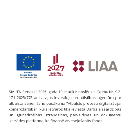
SIA "FN Serviss" 2025. gada 19. maijā ir noslēdzis līgumu Nr. 9.2-
17-L-2025/775 ar Latvijas Investīciju un attīstības aģentūru par
atbalsta saņemšanu pasākuma "Atbalsts procesu digitalizācijai
komercdarbībā", kura ietvaros tika ieviesta Darba aizsardzības
un ugunsdrošības uzraudzības, pārvaldības un dokumentu
izstrādes platforma, ko finansē Atveseļošanās fonds.