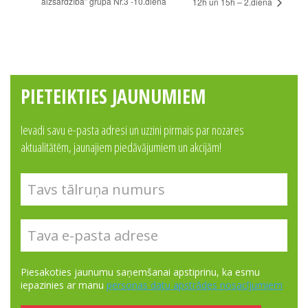
aizsardzība” grupa Nr.3 -10.diena
12h un 15h – 2.diena
PIETEIKTIES JAUNUMIEM
Ievadi savu e-pasta adresi un uzzini pirmais par nozares
aktualitātēm, jaunajiem piedāvājumiem un akcijām!
Piesakoties jaunumu saņemšanai apstiprinu, ka esmu
iepazinies ar manu
personas datu apstrādes nosacījumiem