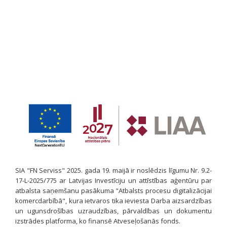
SIA "FN Serviss" 2025. gada 19. maijā ir noslēdzis līgumu Nr. 9.2-
17-L-2025/775 ar Latvijas Investīciju un attīstības aģentūru par
atbalsta saņemšanu pasākuma "Atbalsts procesu digitalizācijai
komercdarbībā", kura ietvaros tika ieviesta Darba aizsardzības
un ugunsdrošības uzraudzības, pārvaldības un dokumentu
izstrādes platforma, ko finansē Atveseļošanās fonds.