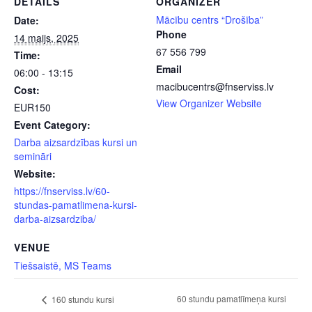
DETAILS
ORGANIZER
Mācību centrs “Drošība”
Date:
Phone
14 maijs, 2025
67 556 799
Time:
Email
06:00 - 13:15
macibucentrs@fnserviss.lv
Cost:
View Organizer Website
EUR150
Event Category:
Darba aizsardzības kursi un
semināri
Website:
https://fnserviss.lv/60-
stundas-pamatlimena-kursi-
darba-aizsardziba/
VENUE
Tiešsaistē, MS Teams
60 stundu pamatlīmeņa kursi
160 stundu kursi