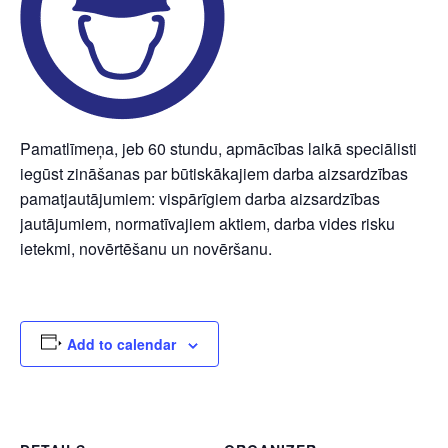
Pamatlīmeņa, jeb 60 stundu, apmācības laikā speciālisti
iegūst zināšanas par būtiskākajiem darba aizsardzības
pamatjautājumiem: vispārīgiem darba aizsardzības
jautājumiem, normatīvajiem aktiem, darba vides risku
ietekmi, novērtēšanu un novēršanu.
Add to calendar