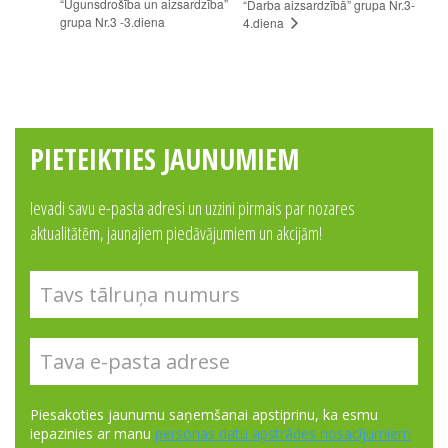
“Ugunsdrošība un aizsardzība”
“Darba aizsardzībā” grupa Nr.3-
grupa Nr.3 -3.diena
4.diena
PIETEIKTIES JAUNUMIEM
Ievadi savu e-pasta adresi un uzzini pirmais par nozares
aktualitātēm, jaunajiem piedāvājumiem un akcijām!
Piesakoties jaunumu saņemšanai apstiprinu, ka esmu
iepazinies ar manu
personas datu apstrādes nosacījumiem