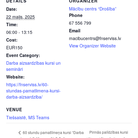
DETAILS
ORGANIZER
Mācību centrs “Drošība”
Date:
Phone
22 maijs, 2025
67 556 799
Time:
Email
06:00 - 13:15
macibucentrs@fnserviss.lv
Cost:
View Organizer Website
EUR150
Event Category:
Darba aizsardzības kursi un
semināri
Website:
https://fnserviss.lv/60-
stundas-pamatlimena-kursi-
darba-aizsardziba/
VENUE
Tiešsaistē, MS Teams
Pirmās palīdzības kursi
60 stundu pamatlīmeņa kursi “Darba