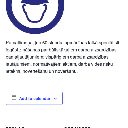
Pamatlīmeņa, jeb 60 stundu, apmācības laikā speciālisti
iegūst zināšanas par būtiskākajiem darba aizsardzības
pamatjautājumiem: vispārīgiem darba aizsardzības
jautājumiem, normatīvajiem aktiem, darba vides risku
ietekmi, novērtēšanu un novēršanu.
Add to calendar