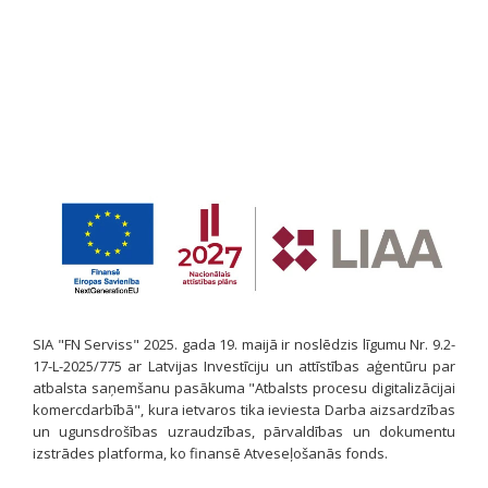
SIA "FN Serviss" 2025. gada 19. maijā ir noslēdzis līgumu Nr. 9.2-
17-L-2025/775 ar Latvijas Investīciju un attīstības aģentūru par
atbalsta saņemšanu pasākuma "Atbalsts procesu digitalizācijai
komercdarbībā", kura ietvaros tika ieviesta Darba aizsardzības
un ugunsdrošības uzraudzības, pārvaldības un dokumentu
izstrādes platforma, ko finansē Atveseļošanās fonds.