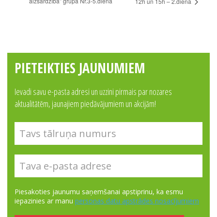
aizsardzībā” grupa Nr.3-5.diena
12h un 15h – 2.diena
PIETEIKTIES JAUNUMIEM
Ievadi savu e-pasta adresi un uzzini pirmais par nozares
aktualitātēm, jaunajiem piedāvājumiem un akcijām!
Piesakoties jaunumu saņemšanai apstiprinu, ka esmu
iepazinies ar manu
personas datu apstrādes nosacījumiem