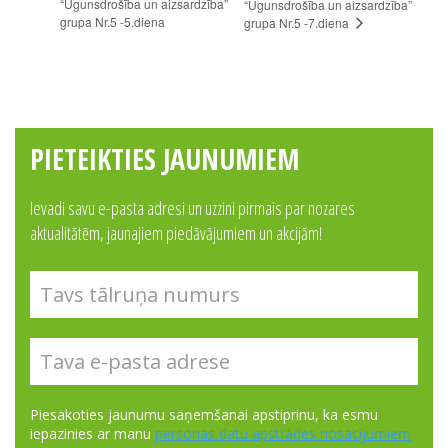
“Ugunsdrošība un aizsardzība”
“Ugunsdrošība un aizsardzība”
grupa Nr.5 -5.diena
grupa Nr.5 -7.diena
PIETEIKTIES JAUNUMIEM
Ievadi savu e-pasta adresi un uzzini pirmais par nozares
aktualitātēm, jaunajiem piedāvājumiem un akcijām!
Piesakoties jaunumu saņemšanai apstiprinu, ka esmu
iepazinies ar manu
personas datu apstrādes nosacījumiem