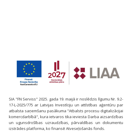
SIA "FN Serviss" 2025. gada 19. maijā ir noslēdzis līgumu Nr. 9.2-
17-L-2025/775 ar Latvijas Investīciju un attīstības aģentūru par
atbalsta saņemšanu pasākuma "Atbalsts procesu digitalizācijai
komercdarbībā", kura ietvaros tika ieviesta Darba aizsardzības
un ugunsdrošības uzraudzības, pārvaldības un dokumentu
izstrādes platforma, ko finansē Atveseļošanās fonds.