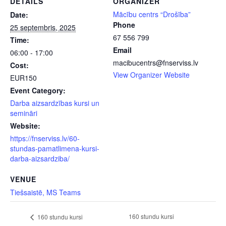
DETAILS
ORGANIZER
Mācību centrs “Drošība”
Date:
Phone
25 septembris, 2025
67 556 799
Time:
Email
06:00 - 17:00
macibucentrs@fnserviss.lv
Cost:
View Organizer Website
EUR150
Event Category:
Darba aizsardzības kursi un
semināri
Website:
https://fnserviss.lv/60-
stundas-pamatlimena-kursi-
darba-aizsardziba/
VENUE
Tiešsaistē, MS Teams
160 stundu kursi
160 stundu kursi