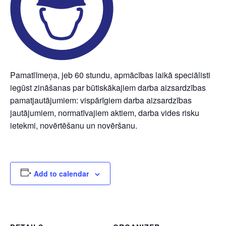
Pamatlīmeņa, jeb 60 stundu, apmācības laikā speciālisti
iegūst zināšanas par būtiskākajiem darba aizsardzības
pamatjautājumiem: vispārīgiem darba aizsardzības
jautājumiem, normatīvajiem aktiem, darba vides risku
ietekmi, novērtēšanu un novēršanu.
Add to calendar