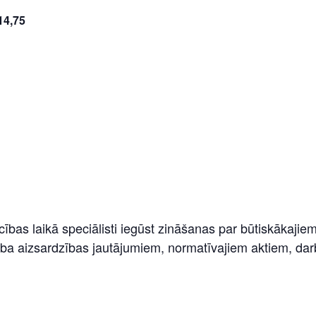
4,75
bas laikā speciālisti iegūst zināšanas par būtiskākajie
ba aizsardzības jautājumiem, normatīvajiem aktiem, darb