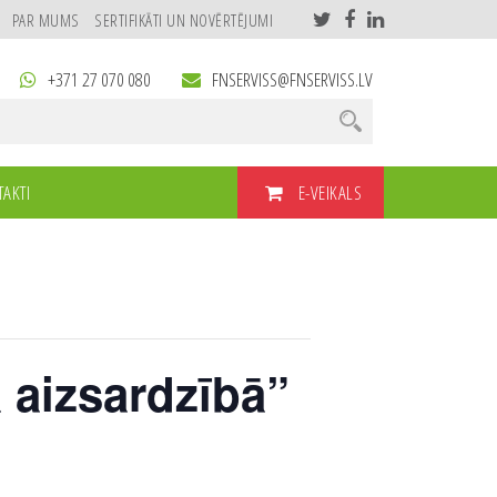
PAR MUMS
SERTIFIKĀTI UN NOVĒRTĒJUMI
+371 27 070 080
FNSERVISS@FNSERVISS.LV
E-VEIKALS
AKTI
 aizsardzībā”