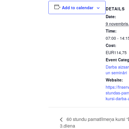
Add to calendar
DETAILS
Date:
9 novembris
Time:
07:00 - 14:1
Cost:
EUR114,75
Event Categ
Darba aizsar
un semināri
Website:
https://fnserv
stundas-pam
kursi-darba-
60 stundu pamatlīmeņa kursi “
3.diena