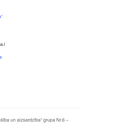
a”
s.l
e
šība un aizsardzība” grupa Nr.6 –