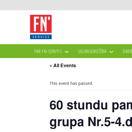
PAR FN-SERVISS
UGUNSDROŠĪBA
DARB
« All Events
This event has passed.
60 stundu pam
grupa Nr.5-4.