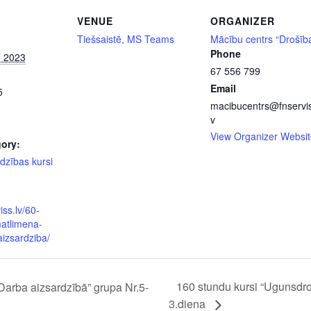
VENUE
ORGANIZER
Tiešsaistē, MS Teams
Mācību centrs “Drošīb
Phone
, 2023
67 556 799
Email
5
macibucentrs@fnservis
v
View Organizer Websit
ory:
dzības kursi
iss.lv/60-
atlimena-
aizsardziba/
160 stundu kursi “Ugunsdro
Darba aizsardzībā” grupa Nr.5-
3.diena