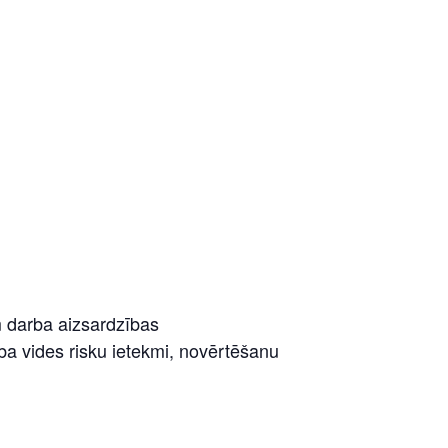
m darba aizsardzības
a vides risku ietekmi, novērtēšanu