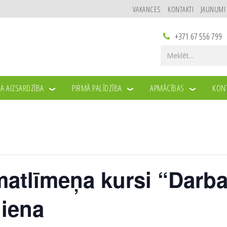
VAKANCES
KONTAKTI
JAUNUMI
+371 67 556 799
A AIZSARDZĪBA
PIRMĀ PALĪDZĪBA
APMĀCĪBAS
KONT
atlīmeņa kursi “Darba
diena