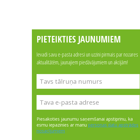
PIETEIKTIES JAUNUMIEM
Ievadi savu e-pasta adresi un uzzini pirmais par nozares
aktualitātēm, jaunajiem piedāvājumiem un akcijām!
Piesakoties jaunumu saņemšanai apstiprinu, ka
esmu iepazinies ar manu
personas datu apstrādes
nosacījumiem