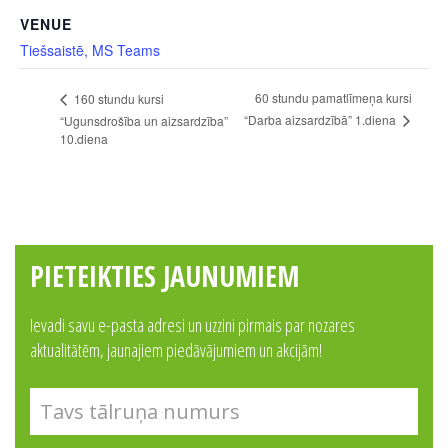
VENUE
Tiešsaistē, MS Teams
60 stundu pamatlīmeņa kursi
160 stundu kursi
“Darba aizsardzībā” 1.diena
“Ugunsdrošība un aizsardzība”
10.diena
PIETEIKTIES JAUNUMIEM
Ievadi savu e-pasta adresi un uzzini pirmais par nozares
aktualitātēm, jaunajiem piedāvājumiem un akcijām!