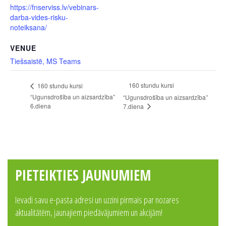
https://fnserviss.lv/vebinars-
darba-vides-risku-
noteiksana/
VENUE
Tiešsaistē, MS Teams
160 stundu kursi
160 stundu kursi
“Ugunsdrošība un aizsardzība”
“Ugunsdrošība un aizsardzība”
6.diena
7.diena
PIETEIKTIES JAUNUMIEM
Ievadi savu e-pasta adresi un uzzini pirmais par nozares
aktualitātēm, jaunajiem piedāvājumiem un akcijām!