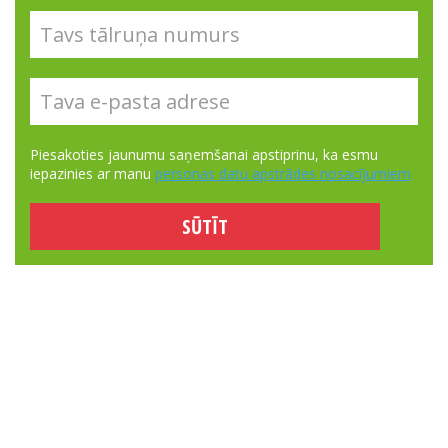
Piesakoties jaunumu saņemšanai apstiprinu, ka esmu
iepazinies ar manu
personas datu apstrādes nosacījumiem