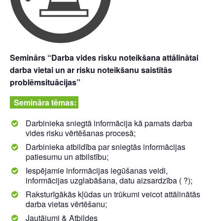
Seminārs “Darba vides risku noteikšana attālinātai
darba vietai un ar risku noteikšanu saistītās
problēmsituācijas”
Semināra tēmas:
Darbinieka sniegtā informācija kā pamats darba
vides risku vērtēšanas procesā;
Darbinieka atbildība par sniegtās informācijas
patiesumu un atbilstību;
Iespējamie informācijas iegūšanas veidi,
informācijas uzglabāšana, datu aizsardzība ( ?);
Raksturīgākās kļūdas un trūkumi veicot attālinātās
darba vietas vērtēšanu;
Jautājumi & Atbildes