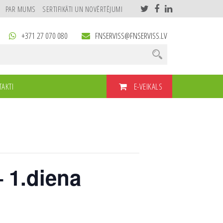
PAR MUMS
SERTIFIKĀTI UN NOVĒRTĒJUMI
+371 27 070 080
FNSERVISS@FNSERVISS.LV
E-VEIKALS
AKTI
– 1.diena