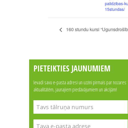
palidzibas-ku
15stundas/
160 stundu kursi “Ugunsdrošība
PIETEIKTIES JAUNUMIEM
Ievadi savu e-pasta adresi un uzzini pirmais par nozares
aktualitātēm, jaunajiem piedāvājumiem un akcijām!