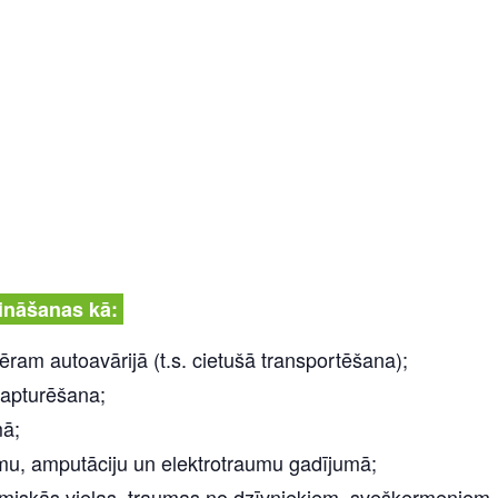
zināšanas kā:
ram autoavārijā (t.s. cietušā transportēšana);
 apturēšana;
mā;
mu, amputāciju un elektrotraumu gadījumā;
miskās vielas, traumas no dzīvniekiem, svešķermeņiem, a