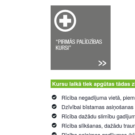
Kursu laikā tiek apgūtas tādas 
Rīcība negadījuma vietā, piemē
Dzīvībai bīstamas asiņošanas
Rīcība dažādu slimību gadīju
Rīcība slīkšanas, dažādu trau
Rīcība nelaimes gadījumos (ķī