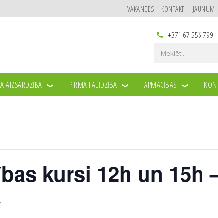
VAKANCES
KONTAKTI
JAUNUMI
+371 67 556 799
A AIZSARDZĪBA
PIRMĀ PALĪDZĪBA
APMĀCĪBAS
KONT
ības kursi 12h un 15h 
7