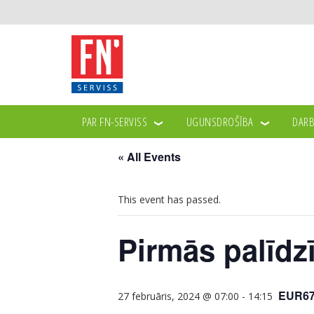
PAR FN-SERVISS
UGUNSDROŠĪBA
DARB
« All Events
This event has passed.
Pirmās palīdz
EUR6
27 februāris, 2024 @ 07:00
-
14:15