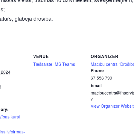
s;
aturs, glābēja drošība.
VENUE
ORGANIZER
Tiešsaistē, MS Teams
Mācību centrs “Drošīb
Phone
, 2024
67 556 799
Email
5
macibucentrs@fnservis
v
View Organizer Websit
ory:
zības kursi
viss.lv/pirmas-