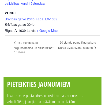
palidzibas-kursi-15stundas/
VENUE
Brīvības gatve 204b, Rīga, LV-1039
Brīvības gatve 204b
Rīga
,
LV-1039
Latvia
+ Google Map
60 stundu pamatlīmeņa kursi
160 stundu kursi
“Darba aizsardzībā” 6.diena
“Ugunsdrošība un aizsardzība”
10.diena
PIETEIKTIES JAUNUMIEM
Ievadi savu e-pasta adresi un uzzini pirmais par nozares
aktualitātēm, jaunajiem piedāvājumiem un akcijām!