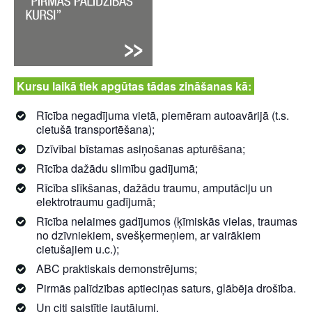
Kursu laikā tiek apgūtas tādas zināšanas kā:
Rīcība negadījuma vietā, piemēram autoavārijā (t.s.
cietušā transportēšana);
Dzīvībai bīstamas asiņošanas apturēšana;
Rīcība dažādu slimību gadījumā;
Rīcība slīkšanas, dažādu traumu, amputāciju un
elektrotraumu gadījumā;
Rīcība nelaimes gadījumos (ķīmiskās vielas, traumas
no dzīvniekiem, svešķermeņiem, ar vairākiem
cietušajiem u.c.);
ABC praktiskais demonstrējums;
Pirmās palīdzības aptieciņas saturs, glābēja drošība.
Un citi saistītie jautājumi.