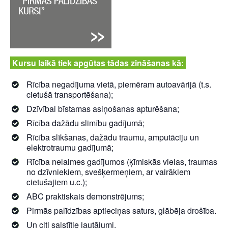
Kursu laikā tiek apgūtas tādas zināšanas kā:
Rīcība negadījuma vietā, piemēram autoavārijā (t.s.
cietušā transportēšana);
Dzīvībai bīstamas asiņošanas apturēšana;
Rīcība dažādu slimību gadījumā;
Rīcība slīkšanas, dažādu traumu, amputāciju un
elektrotraumu gadījumā;
Rīcība nelaimes gadījumos (ķīmiskās vielas, traumas
no dzīvniekiem, svešķermeņiem, ar vairākiem
cietušajiem u.c.);
ABC praktiskais demonstrējums;
Pirmās palīdzības aptieciņas saturs, glābēja drošība.
Un citi saistītie jautājumi.