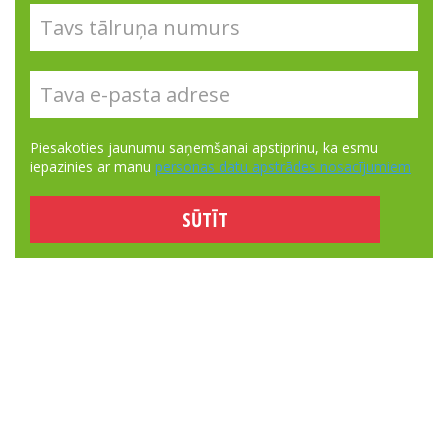
Piesakoties jaunumu saņemšanai apstiprinu, ka esmu
iepazinies ar manu
personas datu apstrādes nosacījumiem