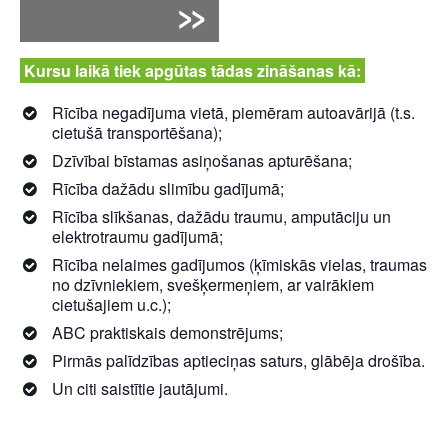
Kursu laikā tiek apgūtas tādas zināšanas kā:
Rīcība negadījuma vietā, piemēram autoavārijā (t.s.
cietušā transportēšana);
Dzīvībai bīstamas asiņošanas apturēšana;
Rīcība dažādu slimību gadījumā;
Rīcība slīkšanas, dažādu traumu, amputāciju un
elektrotraumu gadījumā;
Rīcība nelaimes gadījumos (ķīmiskās vielas, traumas
no dzīvniekiem, svešķermeņiem, ar vairākiem
cietušajiem u.c.);
ABC praktiskais demonstrējums;
Pirmās palīdzības aptieciņas saturs, glābēja drošība.
Un citi saistītie jautājumi.