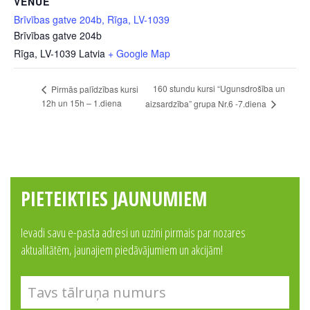
VENUE
Brīvības gatve 204b, Rīga, LV-1039
Brīvības gatve 204b
Rīga
,
LV-1039
Latvia
+ Google Map
160 stundu kursi “Ugunsdrošība un
Pirmās palīdzības kursi
12h un 15h – 1.diena
aizsardzība” grupa Nr.6 -7.diena
PIETEIKTIES JAUNUMIEM
Ievadi savu e-pasta adresi un uzzini pirmais par nozares
aktualitātēm, jaunajiem piedāvājumiem un akcijām!