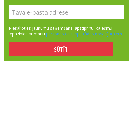
Piesakoties jaunumu saņemšanai apstiprinu, ka esmu
iepazinies ar manu
personas datu apstrādes nosacījumiem