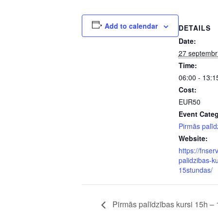
Add to calendar
DETAILS
Date:
27 septembr
Time:
06:00 - 13:1
Cost:
EUR50
Event Categ
Pirmās palīd
Website:
https://fnser
palidzibas-ku
15stundas/
Pirmās palīdzības kursi 15h – 