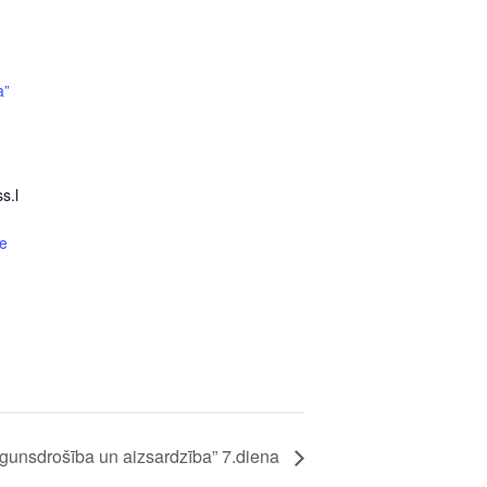
a”
s.l
e
Ugunsdrošība un aizsardzība” 7.diena