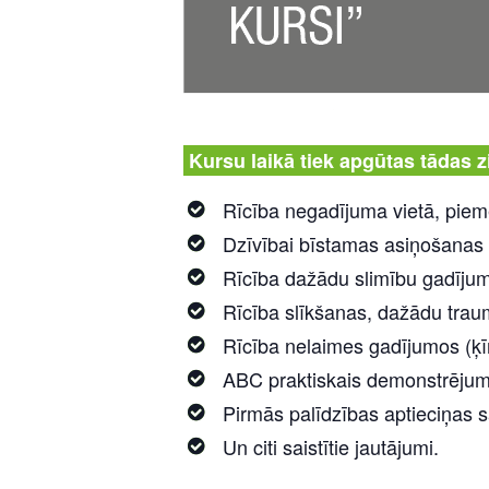
Kursu laikā tiek apgūtas tādas 
Rīcība negadījuma vietā, piemē
Dzīvībai bīstamas asiņošanas
Rīcība dažādu slimību gadīju
Rīcība slīkšanas, dažādu trau
Rīcība nelaimes gadījumos (ķī
ABC praktiskais demonstrējum
Pirmās palīdzības aptieciņas s
Un citi saistītie jautājumi.