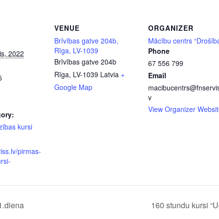
VENUE
ORGANIZER
Brīvības gatve 204b,
Mācību centrs “Drošīb
Rīga, LV-1039
Phone
is, 2022
Brīvības gatve 204b
67 556 799
Rīga
,
LV-1039
Latvia
+
Email
5
Google Map
macibucentrs@fnservis
v
View Organizer Websit
ory:
zības kursi
viss.lv/pirmas-
rsi-
1.diena
160 stundu kursi “