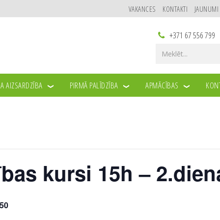
VAKANCES
KONTAKTI
JAUNUMI
+371 67 556 799
A AIZSARDZĪBA
PIRMĀ PALĪDZĪBA
APMĀCĪBAS
KONT
ības kursi 15h – 2.dien
50