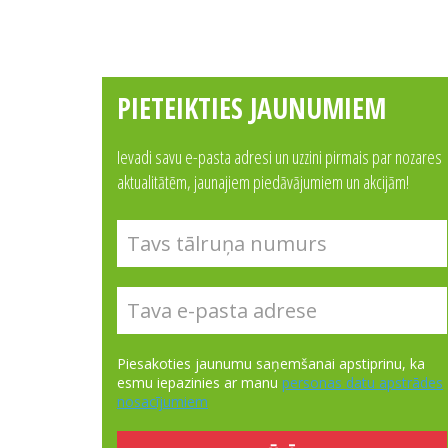
PIETEIKTIES JAUNUMIEM
Ievadi savu e-pasta adresi un uzzini pirmais par nozares
aktualitātēm, jaunajiem piedāvājumiem un akcijām!
Piesakoties jaunumu saņemšanai apstiprinu, ka
esmu iepazinies ar manu
personas datu apstrādes
nosacījumiem