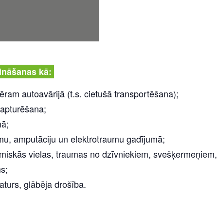
zināšanas kā:
ram autoavārijā (t.s. cietušā transportēšana);
 apturēšana;
mā;
mu, amputāciju un elektrotraumu gadījumā;
miskās vielas, traumas no dzīvniekiem, svešķermeņiem, a
s;
aturs, glābēja drošība.