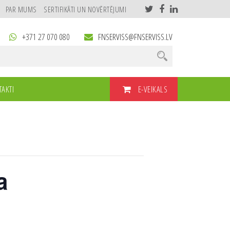
PAR MUMS
SERTIFIKĀTI UN NOVĒRTĒJUMI
+371 27 070 080
FNSERVISS@FNSERVISS.LV
E-VEIKALS
AKTI
a