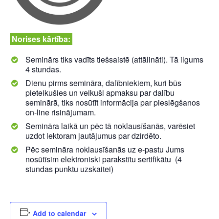
Norises kārtība:
Seminārs tiks vadīts tiešsaistē (attālināti). Tā ilgums
4 stundas.
Dienu pirms semināra, dalībniekiem, kuri būs
pieteikušies un veikuši apmaksu par dalību
seminārā, tiks nosūtīt informācija par pieslēgšanos
on-line risinājumam.
Semināra laikā un pēc tā noklausīšanās, varēsiet
uzdot lektoram jautājumus par dzirdēto.
Pēc semināra noklausīšanās uz e-pastu Jums
nosūtīsim elektroniski parakstītu sertifikātu (4
stundas punktu uzskaitei)
Add to calendar