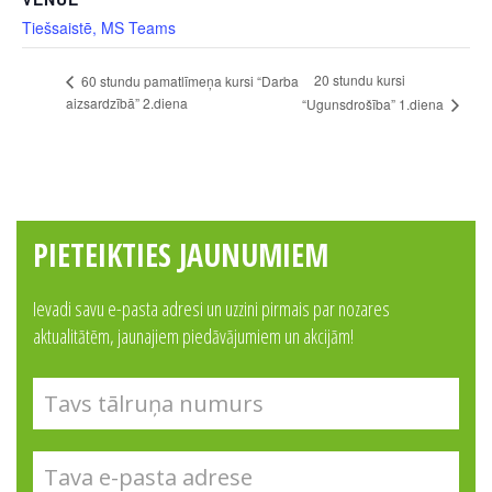
Tiešsaistē, MS Teams
20 stundu kursi
60 stundu pamatlīmeņa kursi “Darba
aizsardzībā” 2.diena
“Ugunsdrošība” 1.diena
PIETEIKTIES JAUNUMIEM
Ievadi savu e-pasta adresi un uzzini pirmais par nozares
aktualitātēm, jaunajiem piedāvājumiem un akcijām!