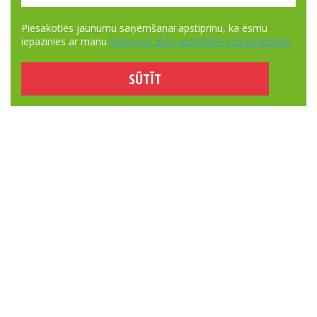
Piesakoties jaunumu saņemšanai apstiprinu, ka esmu
iepazinies ar manu
personas datu apstrādes nosacījumiem