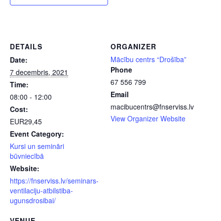
DETAILS
ORGANIZER
Mācību centrs “Drošība”
Date:
Phone
7 decembris, 2021
67 556 799
Time:
Email
08:00 - 12:00
macibucentrs@fnserviss.lv
Cost:
View Organizer Website
EUR29,45
Event Category:
Kursi un semināri
būvniecībā
Website:
https://fnserviss.lv/seminars-
ventilaciju-atbilstiba-
ugunsdrosibai/
VENUE