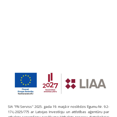
SIA "FN Serviss" 2025. gada 19. maijā ir noslēdzis līgumu Nr. 9.2-
17-L-2025/775 ar Latvijas Investīciju un attīstības aģentūru par