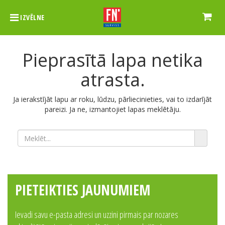
IZVĒLNE
Pieprasītā lapa netika
atrasta.
Ja ierakstījāt lapu ar roku, lūdzu, pārliecinieties, vai to izdarījāt
pareizi. Ja ne, izmantojiet lapas meklētāju.
PIETEIKTIES JAUNUMIEM
Ievadi savu e-pasta adresi un uzzini pirmais par nozares