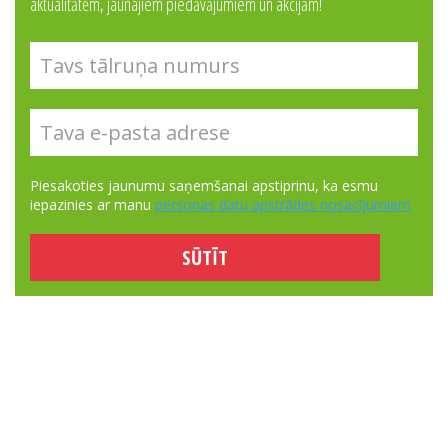
aktualitātēm, jaunajiem piedāvājumiem un akcijām!
Piesakoties jaunumu saņemšanai apstiprinu, ka esmu
iepazinies ar manu
personas datu apstrādes nosacījumiem