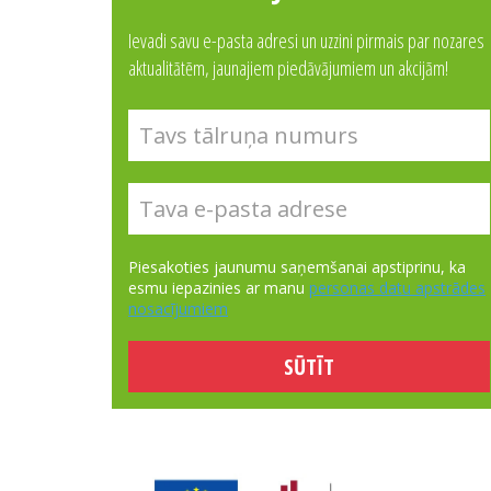
Ievadi savu e-pasta adresi un uzzini pirmais par nozares
aktualitātēm, jaunajiem piedāvājumiem un akcijām!
Piesakoties jaunumu saņemšanai apstiprinu, ka
esmu iepazinies ar manu
personas datu apstrādes
nosacījumiem