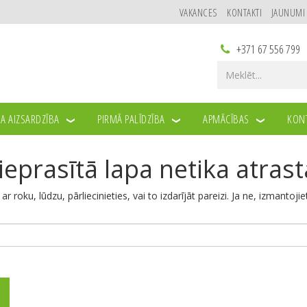
VAKANCES
KONTAKTI
JAUNUMI
+371 67 556 799
A AIZSARDZĪBA
PIRMĀ PALĪDZĪBA
APMĀCĪBAS
KONT
ieprasītā lapa netika atrast
u ar roku, lūdzu, pārliecinieties, vai to izdarījāt pareizi. Ja ne, izmantoji