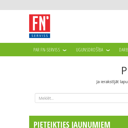
PAR FN-SERVISS
UGUNSDROŠĪBA
DARB
P
Ja ierakstījāt lap
PIETEIKTIES JAUNUMIEM