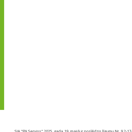
SIA "FN Serviss" 2025. gada 19. maijā ir noslēdzis līgumu Nr. 9.2-17