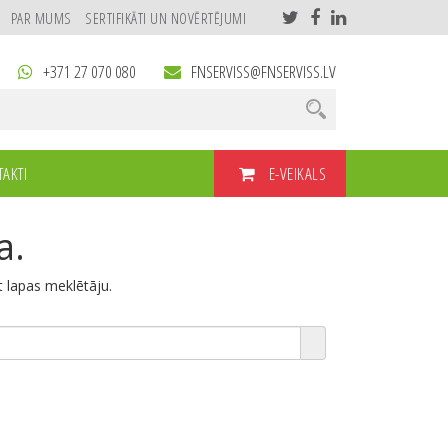
PAR MUMS
SERTIFIKĀTI UN NOVĒRTĒJUMI
+371 27 070 080
FNSERVISS@FNSERVISS.LV
E-VEIKALS
AKTI
a.
et lapas meklētāju.