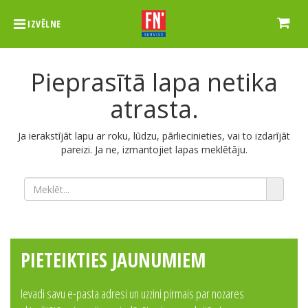
IZVĒLNE
Pieprasītā lapa netika
atrasta.
Ja ierakstījāt lapu ar roku, lūdzu, pārliecinieties, vai to izdarījāt
pareizi. Ja ne, izmantojiet lapas meklētāju.
PIETEIKTIES JAUNUMIEM
Ievadi savu e-pasta adresi un uzzini pirmais par nozares