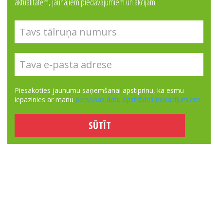
aktualitātēm, jaunajiem piedāvājumiem un akcijām!
Piesakoties jaunumu saņemšanai apstiprinu, ka esmu
iepazinies ar manu
personas datu apstrādes nosacījumiem