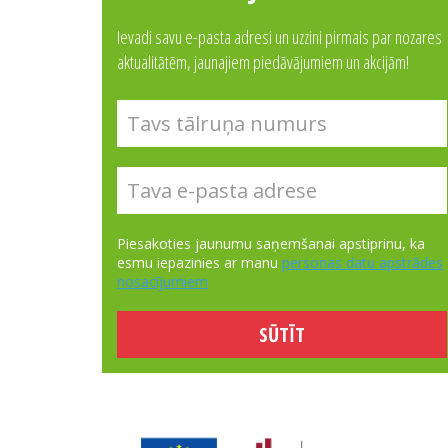
Ievadi savu e-pasta adresi un uzzini pirmais par nozares
aktualitātēm, jaunajiem piedāvājumiem un akcijām!
Piesakoties jaunumu saņemšanai apstiprinu, ka
esmu iepazinies ar manu
personas datu apstrādes
nosacījumiem