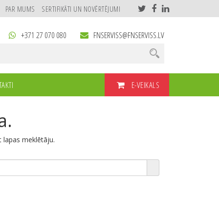
PAR MUMS
SERTIFIKĀTI UN NOVĒRTĒJUMI
+371 27 070 080
FNSERVISS@FNSERVISS.LV
E-VEIKALS
AKTI
a.
et lapas meklētāju.