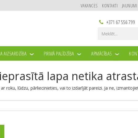
VAKANCES
KONTAKTI
JAUNUMI
+371 67 556 799
A AIZSARDZĪBA
PIRMĀ PALĪDZĪBA
APMĀCĪBAS
KONT
ieprasītā lapa netika atrast
u ar roku, lūdzu, pārliecinieties, vai to izdarījāt pareizi. Ja ne, izmantoji