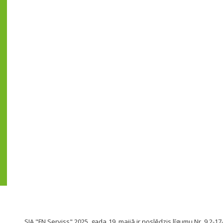
SIA "FN Serviss" 2025. gada 19. maijā ir noslēdzis līgumu Nr. 9.2-17