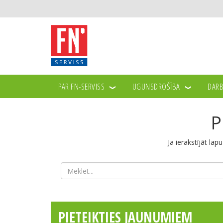
PAR FN-SERVISS
UGUNSDROŠĪBA
DARB
P
Ja ierakstījāt lap
PIETEIKTIES JAUNUMIEM