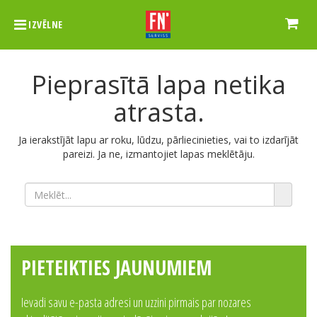
IZVĒLNE
Pieprasītā lapa netika
atrasta.
Ja ierakstījāt lapu ar roku, lūdzu, pārliecinieties, vai to izdarījāt
pareizi. Ja ne, izmantojiet lapas meklētāju.
PIETEIKTIES JAUNUMIEM
Ievadi savu e-pasta adresi un uzzini pirmais par nozares