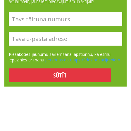
aktualitātēm, jaunajiem piedāvājumiem un akcijām!
Piesakoties jaunumu saņemšanai apstiprinu, ka esmu
iepazinies ar manu
personas datu apstrādes nosacījumiem