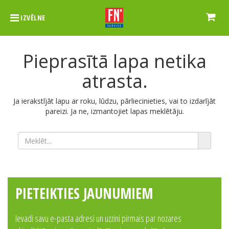
IZVĒLNE
Pieprasītā lapa netika
atrasta.
Ja ierakstījāt lapu ar roku, lūdzu, pārliecinieties, vai to izdarījāt
pareizi. Ja ne, izmantojiet lapas meklētāju.
PIETEIKTIES JAUNUMIEM
Ievadi savu e-pasta adresi un uzzini pirmais par nozares