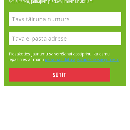
aktualitātēm, jaunajiem piedāvājumiem un akcijām!
Piesakoties jaunumu saņemšanai apstiprinu, ka esmu
iepazinies ar manu
personas datu apstrādes nosacījumiem