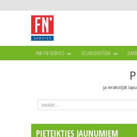
PAR FN-SERVISS
UGUNSDROŠĪBA
DARB
P
Ja ierakstījāt lap
PIETEIKTIES JAUNUMIEM