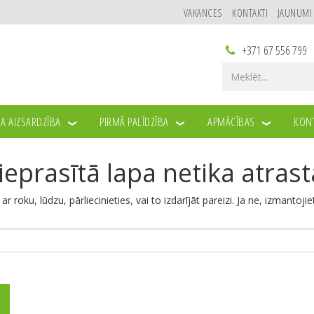
VAKANCES
KONTAKTI
JAUNUMI
+371 67 556 799
A AIZSARDZĪBA
PIRMĀ PALĪDZĪBA
APMĀCĪBAS
KONT
ieprasītā lapa netika atrast
u ar roku, lūdzu, pārliecinieties, vai to izdarījāt pareizi. Ja ne, izmantoji