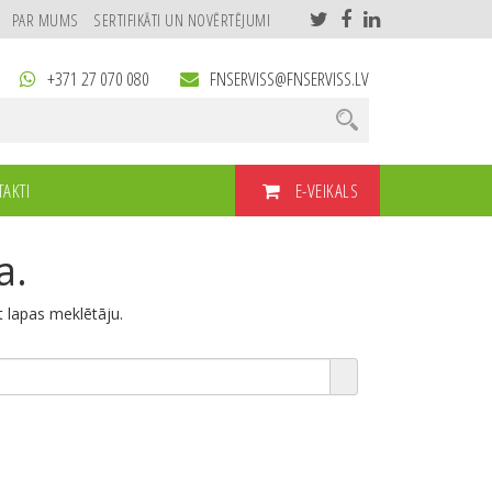
PAR MUMS
SERTIFIKĀTI UN NOVĒRTĒJUMI
+371 27 070 080
FNSERVISS@FNSERVISS.LV
E-VEIKALS
AKTI
a.
et lapas meklētāju.