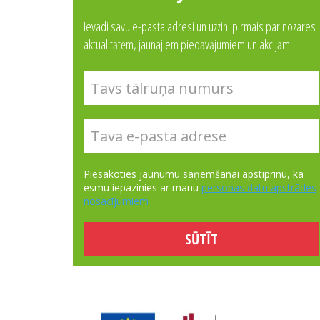
Ievadi savu e-pasta adresi un uzzini pirmais par nozares
aktualitātēm, jaunajiem piedāvājumiem un akcijām!
Piesakoties jaunumu saņemšanai apstiprinu, ka
esmu iepazinies ar manu
personas datu apstrādes
nosacījumiem