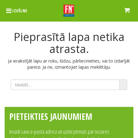
IZVĒLNE
Pieprasītā lapa netika
atrasta.
Ja ierakstījāt lapu ar roku, lūdzu, pārliecinieties, vai to izdarījāt
pareizi. Ja ne, izmantojiet lapas meklētāju.
PIETEIKTIES JAUNUMIEM
Ievadi savu e-pasta adresi un uzzini pirmais par nozares