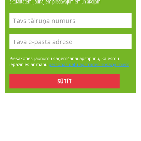
aktualitātēm, jaunajiem piedāvājumiem un akcijām!
Piesakoties jaunumu saņemšanai apstiprinu, ka esmu
iepazinies ar manu
personas datu apstrādes nosacījumiem