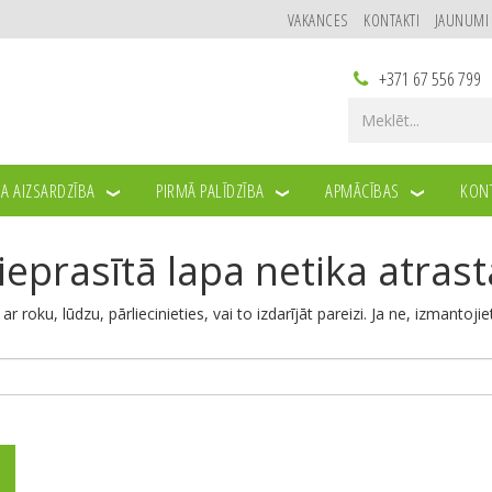
VAKANCES
KONTAKTI
JAUNUMI
+371 67 556 799
A AIZSARDZĪBA
PIRMĀ PALĪDZĪBA
APMĀCĪBAS
KONT
ieprasītā lapa netika atrast
u ar roku, lūdzu, pārliecinieties, vai to izdarījāt pareizi. Ja ne, izmantoji