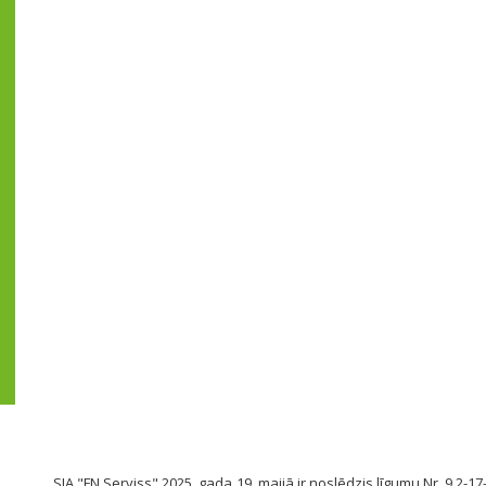
SIA "FN Serviss" 2025. gada 19. maijā ir noslēdzis līgumu Nr. 9.2-17