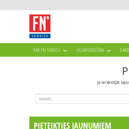
PAR FN-SERVISS
UGUNSDROŠĪBA
DARB
P
Ja ierakstījāt lap
PIETEIKTIES JAUNUMIEM