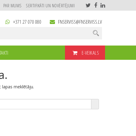
PAR MUMS
SERTIFIKĀTI UN NOVĒRTĒJUMI
+371 27 070 080
FNSERVISS@FNSERVISS.LV
E-VEIKALS
AKTI
a.
et lapas meklētāju.