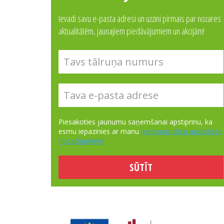
Ievadi savu e-pasta adresi un uzzini pirmais par nozares
aktualitātēm, jaunajiem piedāvājumiem un akcijām!
Piesakoties jaunumu saņemšanai apstiprinu, ka
esmu iepazinies ar manu
personas datu apstrādes
nosacījumiem