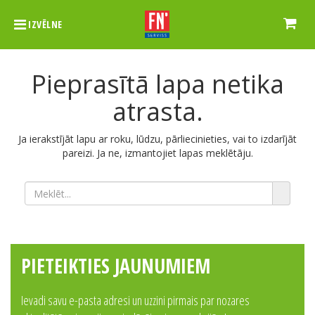
IZVĒLNE
Pieprasītā lapa netika
atrasta.
Ja ierakstījāt lapu ar roku, lūdzu, pārliecinieties, vai to izdarījāt
pareizi. Ja ne, izmantojiet lapas meklētāju.
PIETEIKTIES JAUNUMIEM
Ievadi savu e-pasta adresi un uzzini pirmais par nozares