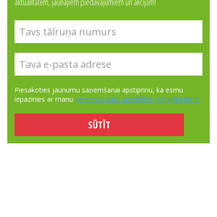
aktualitātēm, jaunajiem piedāvājumiem un akcijām!
Piesakoties jaunumu saņemšanai apstiprinu, ka esmu
iepazinies ar manu
personas datu apstrādes nosacījumiem