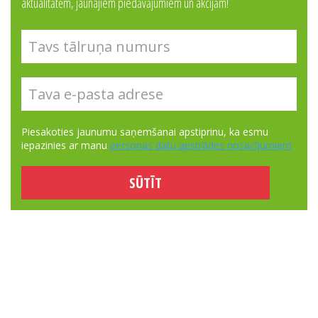
aktualitātēm, jaunajiem piedāvājumiem un akcijām!
Piesakoties jaunumu saņemšanai apstiprinu, ka esmu
iepazinies ar manu
personas datu apstrādes nosacījumiem