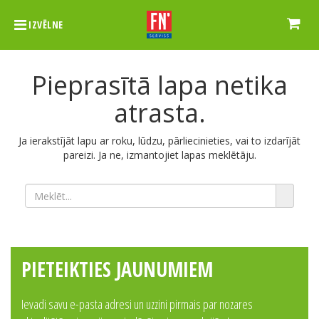
IZVĒLNE
Pieprasītā lapa netika
atrasta.
Ja ierakstījāt lapu ar roku, lūdzu, pārliecinieties, vai to izdarījāt
pareizi. Ja ne, izmantojiet lapas meklētāju.
PIETEIKTIES JAUNUMIEM
Ievadi savu e-pasta adresi un uzzini pirmais par nozares