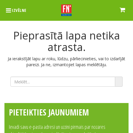
IZVĒLNE
Pieprasītā lapa netika
atrasta.
Ja ierakstījāt lapu ar roku, lūdzu, pārliecinieties, vai to izdarījāt
pareizi. Ja ne, izmantojiet lapas meklētāju.
PIETEIKTIES JAUNUMIEM
Ievadi savu e-pasta adresi un uzzini pirmais par nozares