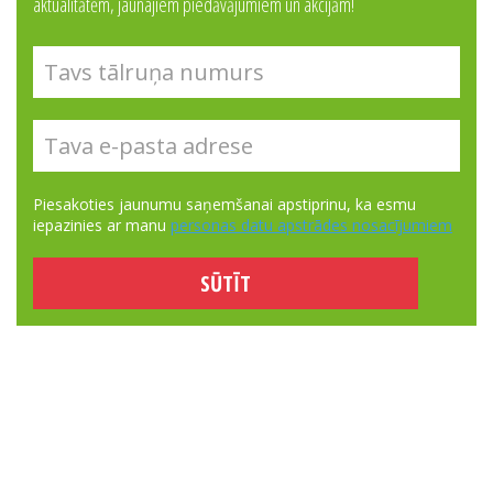
aktualitātēm, jaunajiem piedāvājumiem un akcijām!
Piesakoties jaunumu saņemšanai apstiprinu, ka esmu
iepazinies ar manu
personas datu apstrādes nosacījumiem