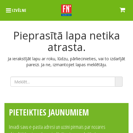
IZVĒLNE
Pieprasītā lapa netika
atrasta.
Ja ierakstījāt lapu ar roku, lūdzu, pārliecinieties, vai to izdarījāt
pareizi. Ja ne, izmantojiet lapas meklētāju.
PIETEIKTIES JAUNUMIEM
Ievadi savu e-pasta adresi un uzzini pirmais par nozares