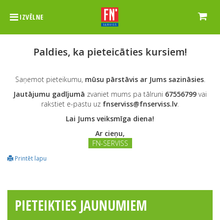
IZVĒLNE
Paldies, ka pieteicāties kursiem!
Saņemot pieteikumu,
mūsu pārstāvis ar Jums sazināsies
.
Jautājumu gadījumā
zvaniet mums pa tālruni
67556799
vai
rakstiet e-pastu uz
fnserviss@fnserviss.lv
.
Lai Jums veiksmīga diena!
Ar cieņu,
FN-SERVISS
Printēt lapu
PIETEIKTIES JAUNUMIEM