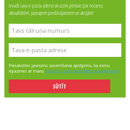
Ievadi savu e-pasta adresi un uzzini pirmais par nozares
aktualitātēm, jaunajiem piedāvājumiem un akcijām!
Piesakoties jaunumu saņemšanai apstiprinu, ka esmu
iepazinies ar manu
personas datu apstrādes nosacījumiem