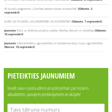
40 stundu programma „Uzticības persona darba aizsardzībā”
(Sākums: 2.
septembrī)
KURSI 160 STUNDAS „UGUNSDROŠĪBA UN AIZSARDZĪBA”
(Sākums: 7.septembrī)
Jaunums
Krīžu un ārkārtas situāciju vadība: līderība, lēmumi un atbildība
(Sākums:
10.septembrī)
Jaunums
Inženiersistēmu ugunsdrošība un starpkonstrukciju šuvju ugunsdrošība
(Norise: 10.septembrī)
PIETEIKTIES JAUNUMIEM
Ievadi savu e-pasta adresi un uzzini pirmais par nozares
aktualitātēm, jaunajiem piedāvājumiem un akcijām!