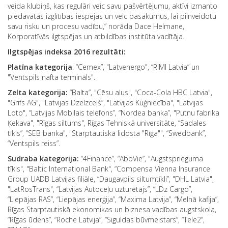
veida klubiņš, kas regulāri veic savu pašvērtējumu, aktīvi izmanto
piedāvātās izglītības iespējas un veic pasākumus, lai pilnveidotu
savu risku un procesu vadību,” norāda Dace Helmane,
Korporatīvās ilgtspējas un atbildības institūta vadītāja.
Ilgtspējas indeksa 2016 rezultāti:
Platīna kategorija
: “Cemex”, "Latvenergo", “RIMI Latvia” un
"Ventspils nafta termināls".
Zelta kategorija:
“Balta”, "Cēsu alus", "Coca-Cola HBC Latvia",
"Grifs AG", "Latvijas Dzelzceļš”, "Latvijas Kuģniecība", "Latvijas
Loto", “Latvijas Mobilais telefons”, “Nordea banka”, "Putnu fabrika
Ķekava", "Rīgas siltums", Rīgas Tehniskā universitāte, “Sadales
tīkls”, “SEB banka", "Starptautiskā lidosta "Rīga"", “Swedbank”,
“Ventspils reiss”.
Sudraba kategorija:
“4Finance”, “AbbVie”, "Augstsprieguma
tīkls", "Baltic International Bank", “Compensa Vienna Insurance
Group UADB Latvijas filiāle, “Daugavpils siltumtīkli”, "DHL Latvia",
"LatRosTrans", “Latvijas Autoceļu uzturētājs”, “LDz Cargo”,
“Liepājas RAS”, “Liepājas enerģija”, “Maxima Latvija”, “Melnā kafija”,
Rīgas Starptautiskā ekonomikas un biznesa vadības augstskola,
“Rīgas ūdens”, “Roche Latvija”, “Siguldas būvmeistars”, “Tele2”,