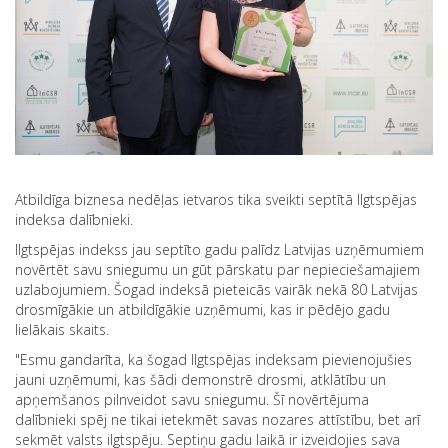
Atbildīga biznesa nedēļas ietvaros tika sveikti septītā Ilgtspējas
indeksa dalībnieki.
Ilgtspējas indekss jau septīto gadu palīdz Latvijas uzņēmumiem
novērtēt savu sniegumu un gūt pārskatu par nepieciešamajiem
uzlabojumiem. Šogad indeksā pieteicās vairāk nekā 80 Latvijas
drosmīgākie un atbildīgākie uzņēmumi, kas ir pēdējo gadu
lielākais skaits.
"Esmu gandarīta, ka šogad Ilgtspējas indeksam pievienojušies
jauni uzņēmumi, kas šādi demonstrē drosmi, atklātību un
apņemšanos pilnveidot savu sniegumu. Šī novērtējuma
dalībnieki spēj ne tikai ietekmēt savas nozares attīstību, bet arī
sekmēt valsts ilgtspēju. Septiņu gadu laikā ir izveidojies sava