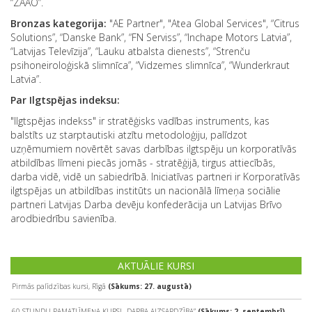
“ZAAO”.
Bronzas kategorija:
"AE Partner", "Atea Global Services", “Citrus
Solutions”, “Danske Bank”, “FN Serviss”, “Inchape Motors Latvia”,
“Latvijas Televīzija”, “Lauku atbalsta dienests”, “Strenču
psihoneiroloģiskā slimnīca”, “Vidzemes slimnīca”, “Wunderkraut
Latvia”.
Par Ilgtspējas indeksu:
"Ilgtspējas indekss" ir stratēģisks vadības instruments, kas
balstīts uz starptautiski atzītu metodoloģiju, palīdzot
uzņēmumiem novērtēt savas darbības ilgtspēju un korporatīvās
atbildības līmeni piecās jomās - stratēģijā, tirgus attiecībās,
darba vidē, vidē un sabiedrībā. Iniciatīvas partneri ir Korporatīvās
ilgtspējas un atbildības institūts un nacionālā līmeņa sociālie
partneri Latvijas Darba devēju konfederācija un Latvijas Brīvo
arodbiedrību savienība.
AKTUĀLIE KURSI
Pirmās palīdzības kursi, Rīgā
(Sākums: 27. augustā)
60 STUNDU PAMATLĪMEŅA KURSI „DARBA AIZSARDZĪBA”
(Sākums: 2. septembrī)