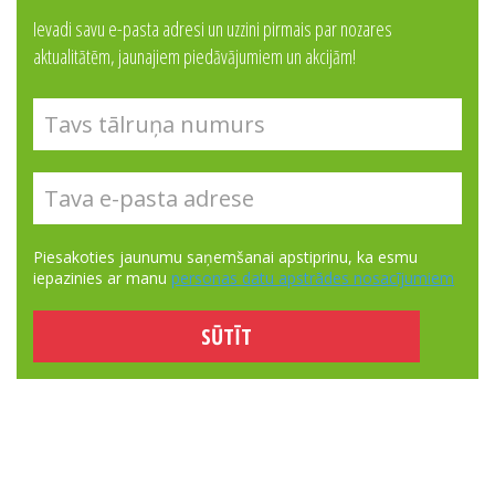
Ievadi savu e-pasta adresi un uzzini pirmais par nozares
aktualitātēm, jaunajiem piedāvājumiem un akcijām!
Piesakoties jaunumu saņemšanai apstiprinu, ka esmu
iepazinies ar manu
personas datu apstrādes nosacījumiem