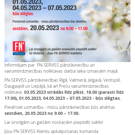
Informējam par FN-SERVISS pārstāvniecību un
vairumtirdzniecības noliktavas darba laika izmaiņām maijā:
FN-SERVISS pārstāvniecības Rīgā, Valmierā, Jelgavā, Ventspilī,
Daugavpilī un Liepājā, kā arī Preču vairumtirdzniecības
noliktava
03.05.2023 strādās līdz plkst. 16.00 (parasti līdz
17.00), 01.05.2023, 04.05.2023 – 07.05.2023 - būs slēgtas.
Pievērsiet uzmanību - mūsu pārstāvniecības būs atvērtas
sestdien, 20.05.2023 no 9.00 – 17.00.
Lai sirsnīgām un gaišām noskaņām piepildīti svētki!
Jūsu FN-SERVISS Klientu apkalpošanas komanda