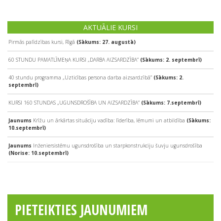
AKTUĀLIE KURSI
Pirmās palīdzības kursi, Rīgā
(Sākums: 27. augustā)
60 STUNDU PAMATLĪMEŅA KURSI „DARBA AIZSARDZĪBA”
(Sākums: 2. septembrī)
40 stundu programma „Uzticības persona darba aizsardzībā”
(Sākums: 2.
septembrī)
KURSI 160 STUNDAS „UGUNSDROŠĪBA UN AIZSARDZĪBA”
(Sākums: 7.septembrī)
Jaunums
Krīžu un ārkārtas situāciju vadība: līderība, lēmumi un atbildība
(Sākums:
10.septembrī)
Jaunums
Inženiersistēmu ugunsdrošība un starpkonstrukciju šuvju ugunsdrošība
(Norise: 10.septembrī)
PIETEIKTIES JAUNUMIEM