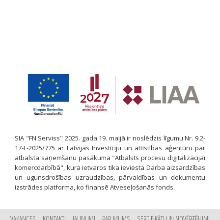
SIA "FN Serviss" 2025. gada 19. maijā ir noslēdzis līgumu Nr. 9.2-
17-L-2025/775 ar Latvijas Investīciju un attīstības aģentūru par
atbalsta saņemšanu pasākuma "Atbalsts procesu digitalizācijai
komercdarbībā", kura ietvaros tika ieviesta Darba aizsardzības
un ugunsdrošības uzraudzības, pārvaldības un dokumentu
izstrādes platforma, ko finansē Atveseļošanās fonds.
VAKANCES
KONTAKTI
JAUNUMI
PAR MUMS
SERTIFIKĀTI UN NOVĒRTĒJUMI