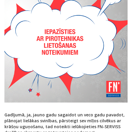
Gadījumā, ja, jauno gadu sagaidot un veco gadu pavadot,
plānojat lielākas svinības, pārsteigt sev mīļos cilvēkus ar
krāšņu uguņošanu, tad noteikti ielūkojieties FN-SERVISS