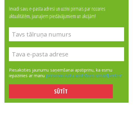
Ievadi savu e-pasta adresi un uzzini pirmais par nozares
aktualitātēm, jaunajiem piedāvājumiem un akcijām!
Piesakoties jaunumu saņemšanai apstiprinu, ka esmu
iepazinies ar manu
personas datu apstrādes nosacījumiem