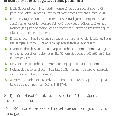
drošības ekspertu sagatavotajos padomos!
Iegādājoties pirotehniku, noteikti konsultējieties ar speciālistiem, kā
pareizi to lietot, un precīzi ievērojiet pievienoto lietošanas instrukciju;
Petardes, raķetes un citus pirotehnikas izstrādājumus lietojiet tikai āra
apstākļos, un esiet ļoti piesardzīgi, ievērojot visus drošības pasākumus!
Nekādā gadījumā nemērķējiet ar aizdedzinātu pirotehnikas izstrādājumu
cilvēku un dzīvnieku virzienā.
Droša pirotehnikas lietošana nav savienojama ar alkohola lietošanu. Tiem,
kas lietojuši alkoholu, uguņošanā jāpiedalās tikai kā skatītājiem!
Ievērojiet drošības attālumus starp pirotehnikas elementiem, skatītājiem
un ugunsnedrošiem objektiem; Skatītājiem jāatrodas drošā attālumā, kas
ir vismaz 20 m.
Nesmēķējiet pirotehnikas tuvumā un neļaujiet to darīt arī citiem!
Neizjauciet gatavos pirotehnikas izstrādājumus, nemeistarojiet pašrocīgi
savus pirotehnikas „brīnumus”;
Atcerieties! Pārbaudīt aizdedzinātu pirotehnikas izstrādājumu arī, ja tas
beidzis degt un nav nostrādājis, ir BĪSTAMI!
Gadījumā, , izlasot šo rakstu, Jums rodas kādi jautājumi,
sazinieties ar mums!
FN-SERVISS drošības eksperti novēl ikvienam laimīgu un drošu
Jauno gadu!