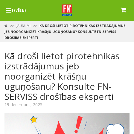
IZVĒLNE
JAUNUMI
KĀ DROŠI LIETOT PIROTEHNIKAS IZSTRĀDĀJUMUS
>>
>>
JEB NOORGANIZĒT KRĀŠŅU UGUŅOŠANU? KONSULTĒ FN-SERVISS
DROŠĪBAS EKSPERTI
Kā droši lietot pirotehnikas
izstrādājumus jeb
noorganizēt krāšņu
uguņošanu? Konsultē FN-
SERVISS drošības eksperti
19 decembris, 2025