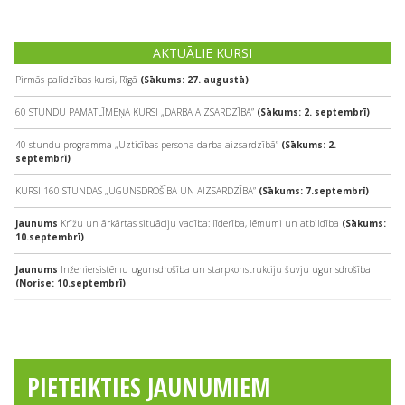
AKTUĀLIE KURSI
Pirmās palīdzības kursi, Rīgā
(Sākums: 27. augustā)
60 STUNDU PAMATLĪMEŅA KURSI „DARBA AIZSARDZĪBA”
(Sākums: 2. septembrī)
40 stundu programma „Uzticības persona darba aizsardzībā”
(Sākums: 2.
septembrī)
KURSI 160 STUNDAS „UGUNSDROŠĪBA UN AIZSARDZĪBA”
(Sākums: 7.septembrī)
Jaunums
Krīžu un ārkārtas situāciju vadība: līderība, lēmumi un atbildība
(Sākums:
10.septembrī)
Jaunums
Inženiersistēmu ugunsdrošība un starpkonstrukciju šuvju ugunsdrošība
(Norise: 10.septembrī)
PIETEIKTIES JAUNUMIEM