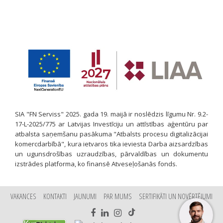
SIA "FN Serviss" 2025. gada 19. maijā ir noslēdzis līgumu Nr. 9.2-
17-L-2025/775 ar Latvijas Investīciju un attīstības aģentūru par
atbalsta saņemšanu pasākuma "Atbalsts procesu digitalizācijai
komercdarbībā", kura ietvaros tika ieviesta Darba aizsardzības
un ugunsdrošības uzraudzības, pārvaldības un dokumentu
izstrādes platforma, ko finansē Atveseļošanās fonds.
VAKANCES
KONTAKTI
JAUNUMI
PAR MUMS
SERTIFIKĀTI UN NOVĒRTĒJUMI