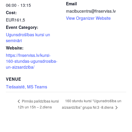
Email
06:00 - 13:15
macibucentrs@fnserviss.lv
Cost:
View Organizer Website
EUR161,5
Event Category:
Ugunsdrošības kursi un
semināri
Website:
https://fnserviss.lv/kursi-
160-stundas-ugunsdrosiba-
un-aizsardziba/
VENUE
Tiešsaistē, MS Teams
160 stundu kursi “Ugunsdrošība un
Pirmās palīdzības kursi
12h un 15h – 2.diena
aizsardzība” grupa Nr.3 -8.diena