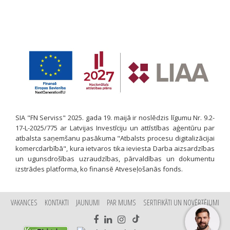
SIA "FN Serviss" 2025. gada 19. maijā ir noslēdzis līgumu Nr. 9.2-
17-L-2025/775 ar Latvijas Investīciju un attīstības aģentūru par
atbalsta saņemšanu pasākuma "Atbalsts procesu digitalizācijai
komercdarbībā", kura ietvaros tika ieviesta Darba aizsardzības
un ugunsdrošības uzraudzības, pārvaldības un dokumentu
izstrādes platforma, ko finansē Atveseļošanās fonds.
VAKANCES
KONTAKTI
JAUNUMI
PAR MUMS
SERTIFIKĀTI UN NOVĒRTĒJUMI