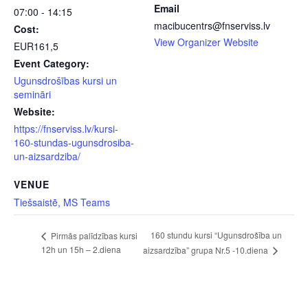
Email
07:00 - 14:15
macibucentrs@fnserviss.lv
Cost:
View Organizer Website
EUR161,5
Event Category:
Ugunsdrošības kursi un
semināri
Website:
https://fnserviss.lv/kursi-
160-stundas-ugunsdrosiba-
un-aizsardziba/
VENUE
Tiešsaistē, MS Teams
160 stundu kursi “Ugunsdrošība un
Pirmās palīdzības kursi
12h un 15h – 2.diena
aizsardzība” grupa Nr.5 -10.diena