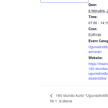
Date:
6 februāris,
Time:
07:00 - 14:1
Cost:
EUR190
Event Categ
Ugunsdrošīb
semināri
Website:
https://fnserv
160-stundas
ugunsdrosib
aizsardziba/
160 stundu kursi “Ugunsdrošīb
Nr.1 -9.diena