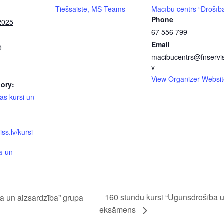
Tiešsaistē, MS Teams
Mācību centrs “Drošīb
Phone
 2025
67 556 799
Email
5
macibucentrs@fnservis
v
View Organizer Websit
ory:
as kursi un
iss.lv/kursi-
-
a-un-
160 stundu kursi “Ugunsdrošība 
a un aizsardzība” grupa
eksāmens