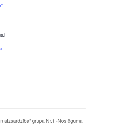
a”
s.l
e
un aizsardzība” grupa Nr.1 -Noslēguma