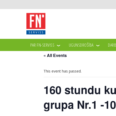
PAR FN-SERVISS
UGUNSDROŠĪBA
DARB
« All Events
This event has passed.
160 stundu ku
grupa Nr.1 -1