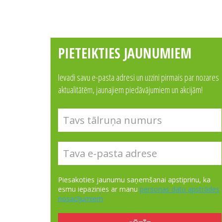
PIETEIKTIES JAUNUMIEM
Ievadi savu e-pasta adresi un uzzini pirmais par nozares
aktualitātēm, jaunajiem piedāvājumiem un akcijām!
Piesakoties jaunumu saņemšanai apstiprinu, ka
esmu iepazinies ar manu
personas datu apstrādes
nosacījumiem