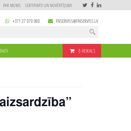
PAR MUMS
SERTIFIKĀTI UN NOVĒRTĒJUMI
+371 27 070 080
FNSERVISS@FNSERVISS.LV
E-VEIKALS
AKTI
aizsardzība”