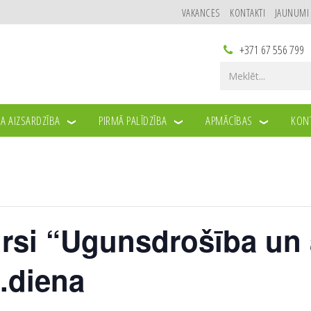
VAKANCES
KONTAKTI
JAUNUMI
+371 67 556 799
A AIZSARDZĪBA
PIRMĀ PALĪDZĪBA
APMĀCĪBAS
KONT
rsi “Ugunsdrošība un 
0.diena