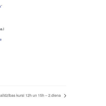
a”
s.l
e
alīdzības kursi 12h un 15h – 2.diena