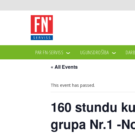
PAR FN-SERVISS
UGUNSDROŠĪBA
DARB
« All Events
This event has passed.
160 stundu ku
grupa Nr.1 -