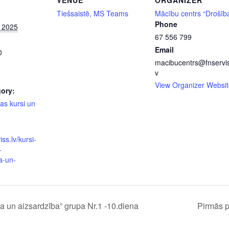
VENUE
ORGANIZER
Tiešsaistē, MS Teams
Mācību centrs “Drošīb
Phone
, 2025
67 556 799
Email
0
macibucentrs@fnservis
v
View Organizer Websit
ory:
as kursi un
iss.lv/kursi-
-
a-un-
 un aizsardzība” grupa Nr.1 -10.diena
Pirmās p