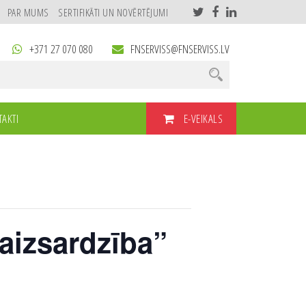
PAR MUMS
SERTIFIKĀTI UN NOVĒRTĒJUMI
+371 27 070 080
FNSERVISS@FNSERVISS.LV
E-VEIKALS
AKTI
aizsardzība”