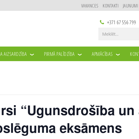
VAKANCES
KONTAKTI
JAUNUMI
+371 67 556 799
A AIZSARDZĪBA
PIRMĀ PALĪDZĪBA
APMĀCĪBAS
KONT
rsi “Ugunsdrošība un 
Noslēguma eksāmens