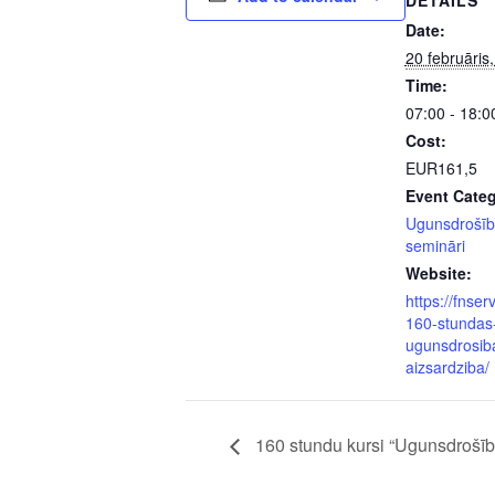
DETAILS
Date:
20 februāris
Time:
07:00 - 18:0
Cost:
EUR161,5
Event Categ
Ugunsdrošīb
semināri
Website:
https://fnserv
160-stundas
ugunsdrosib
aizsardziba/
160 stundu kursi “Ugunsdrošība