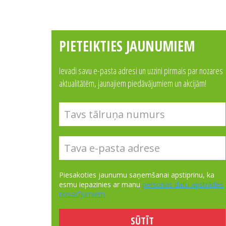
PIETEIKTIES JAUNUMIEM
Ievadi savu e-pasta adresi un uzzini pirmais par nozares
aktualitātēm, jaunajiem piedāvājumiem un akcijām!
Piesakoties jaunumu saņemšanai apstiprinu, ka
esmu iepazinies ar manu
personas datu apstrādes
nosacījumiem