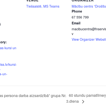
VENUE
ORGANIZER
Tiešsaistē, MS Teams
Mācību centrs “Drošīb
Phone
67 556 799
Email
5
macibucentrs@fnservis
v
View Organizer Websit
ory:
as kursi un
iss.lv/kursi-
-
a-un-
60 stundu pamatlīmeņa
s persona darba aizsardzībā” grupa Nr.
3.diena