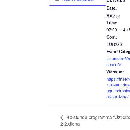
DETAILS
Date:
9 marts
Time:
07:00 - 14:1
Cost:
EUR220
Event Categ
Ugunsdrošīb
semināri
Website:
https://fnserv
160-stundas
ugunsdrosib
aizsardziba/
40 stundu programma “Uzticība
2-2.diena