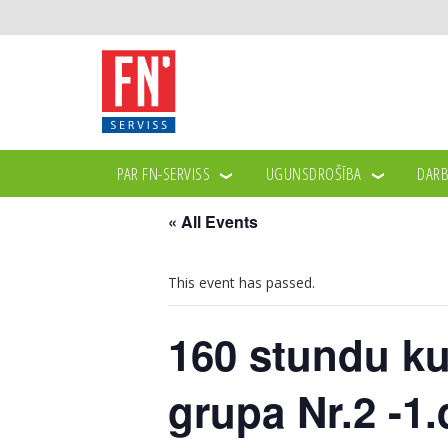
PAR FN-SERVISS
UGUNSDROŠĪBA
DARB
« All Events
This event has passed.
160 stundu ku
grupa Nr.2 -1.