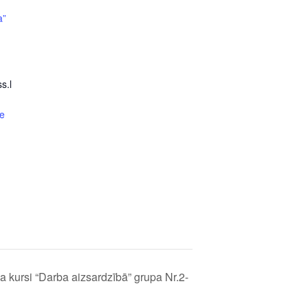
a”
s.l
e
 kursi “Darba aizsardzībā” grupa Nr.2-