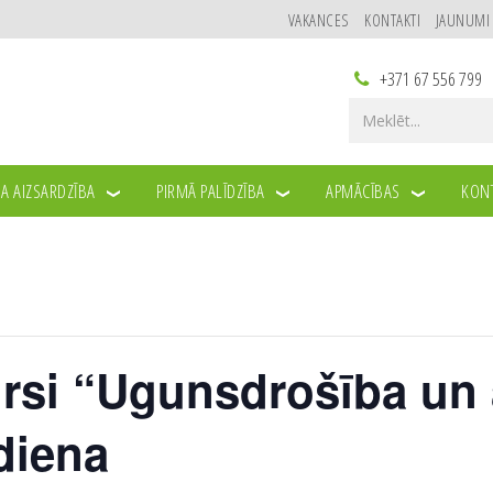
VAKANCES
KONTAKTI
JAUNUMI
+371 67 556 799
A AIZSARDZĪBA
PIRMĀ PALĪDZĪBA
APMĀCĪBAS
KONT
rsi “Ugunsdrošība un 
diena