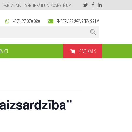
PAR MUMS
SERTIFIKĀTI UN NOVĒRTĒJUMI
+371 27 070 080
FNSERVISS@FNSERVISS.LV
E-VEIKALS
AKTI
aizsardzība”