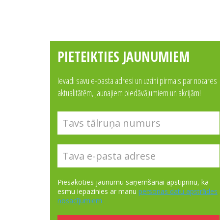
PIETEIKTIES JAUNUMIEM
Ievadi savu e-pasta adresi un uzzini pirmais par nozares
aktualitātēm, jaunajiem piedāvājumiem un akcijām!
Piesakoties jaunumu saņemšanai apstiprinu, ka
esmu iepazinies ar manu
personas datu apstrādes
nosacījumiem